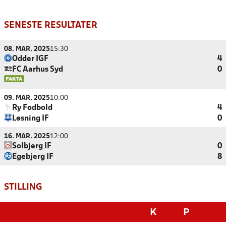
SENESTE RESULTATER
08. MAR. 2025
15:30
Odder IGF
4
FC Aarhus Syd
0
09. MAR. 2025
10:00
Ry Fodbold
4
Løsning IF
0
16. MAR. 2025
12:00
Solbjerg IF
0
Egebjerg IF
8
STILLING
K
P