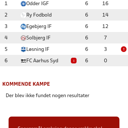
1
Odder IGF
6
16
2
Ry Fodbold
6
14
3
Egebjerg IF
6
12
4
Solbjerg IF
6
7
5
Løsning IF
6
3
!
6
FC Aarhus Syd
6
0
i
KOMMENDE KAMPE
Der blev ikke fundet nogen resultater