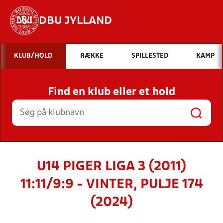
DBU JYLLAND
Hvad vil du søge efter?
KLUB/HOLD
RÆKKE
SPILLESTED
KAMP
INDHOLD OG NYHEDER
Find en klub eller et hold
STILLINGER, RESULTATER, KLUBBER OG
HOLD
U14 PIGER LIGA 3 (2011)
11:11/9:9 - VINTER, PULJE 174
(2024)