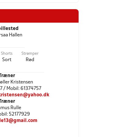
illested
rsaa Hallen
Shorts
Strømper
Sort
Rød
Træner
øller Kristensen
57 / Mobil: 61374757
kristensen@yahoo.dk
Træner
mus Rulle
Mobil: 52177929
lle13@gmail.com