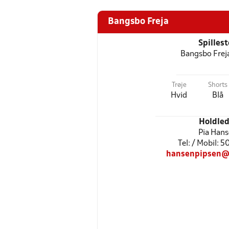
Bangsbo Freja
Spilles
Bangsbo Frej
Trøje
Shorts
Hvid
Blå
Holdled
Pia Han
Tel: / Mobil: 
hansenpipsen@