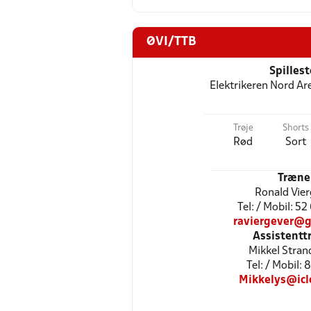
ØVI/TTB
Spilles
Elektrikeren Nord Ar
Trøje
Shorts
Rød
Sort
Træne
Ronald Vie
Tel: / Mobil: 5
raviergever@g
Assistentt
Mikkel Stran
Tel: / Mobil: 
Mikkelys@icl