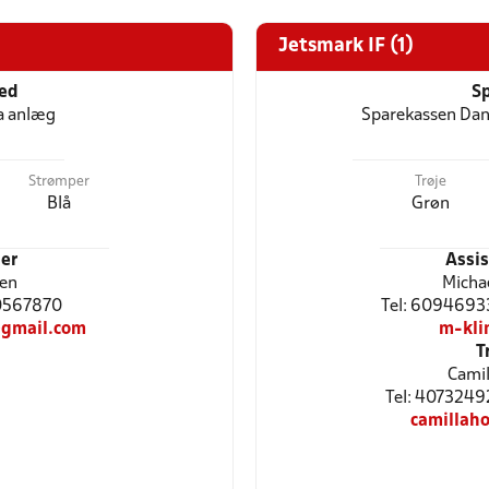
Jetsmark IF (1)
ted
Sp
a anlæg
Sparekassen Dan
Strømper
Trøje
Blå
Grøn
er
Assi
sen
Micha
50567870
Tel: 6094693
gmail.com
m-kli
T
Camil
Tel: 4073249
camillah