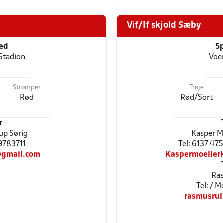
Vif/If skjold Sæby
ted
Sp
Stadion
Voe
Strømper
Trøje
Rød
Rød/Sort
r
up Sørig
Kasper M
29783711
Tel: 6137 47
@gmail.com
Kaspermoeller
Ras
Tel: / 
rasmusru