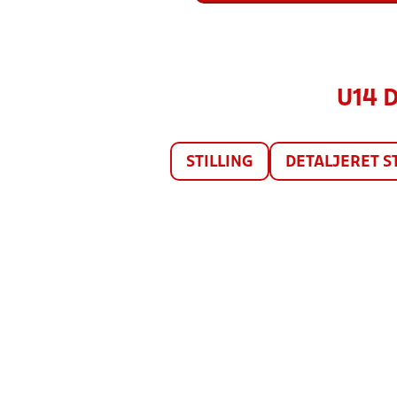
U14 D
STILLING
DETALJERET S