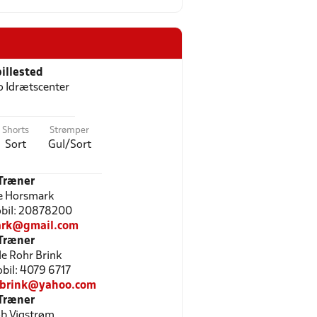
illested
 Idrætscenter
Shorts
Strømper
Sort
Gul/Sort
Træner
e Horsmark
Mobil: 20878200
rk@gmail.com
Træner
le Rohr Brink
obil: 4079 6717
hrbrink@yahoo.com
Træner
b Vigstrøm