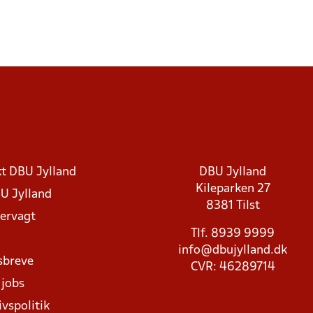
t DBU Jylland
DBU Jylland
Kileparken 27
U Jylland
8381 Tilst
rvagt
Tlf. 8939 9999
info@dbujylland.dk
sbreve
CVR: 46289714
 jobs
ivspolitik