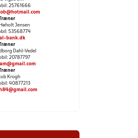
Mobil: 25761666
kob@hotmail.com
Træner
Høholt Jensen
Mobil: 53568774
al-bank.dk
Træner
dborg Dahl-Vedel
Mobil: 20787797
fam@gmail.com
Træner
cob Krogh
Mobil: 40877213
gh84@gmail.com