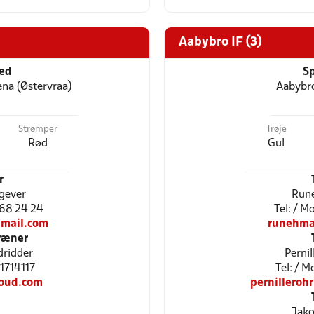
Aabybro IF (3)
ted
Sp
ena (Østervraa)
Aabybro
Strømper
Trøje
Rød
Gul
r
rgever
Run
2 68 24 24
Tel: / 
mail.com
runehma
ræner
dridder
Pernil
81714117
Tel: / M
oud.com
pernillero
Jako