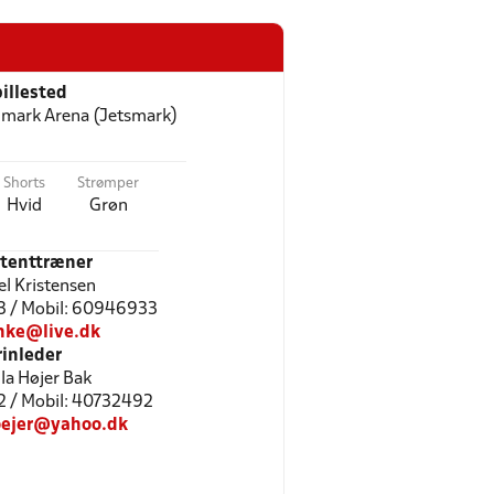
illested
mark Arena (Jetsmark)
Shorts
Strømper
Hvid
Grøn
stenttræner
el Kristensen
3 / Mobil: 60946933
nke@live.dk
rinleder
la Højer Bak
2 / Mobil: 40732492
oejer@yahoo.dk