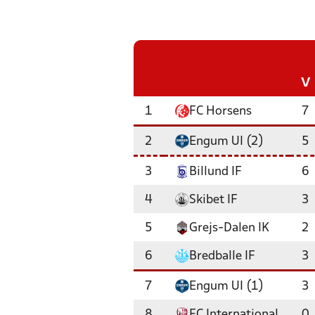
V
1
FC Horsens
7
2
Engum UI (2)
5
3
Billund IF
6
4
Skibet IF
3
5
Grejs-Dalen IK
2
6
Bredballe IF
3
7
Engum UI (1)
3
8
FC International
0