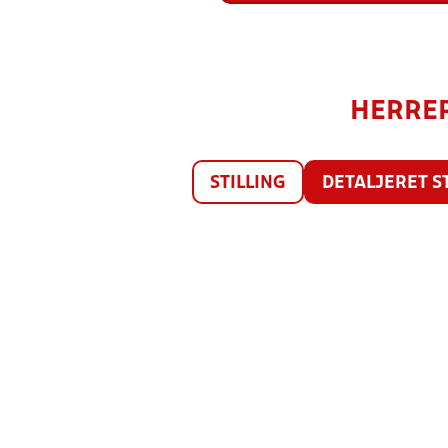
HERRER 
STILLING
DETALJERET S