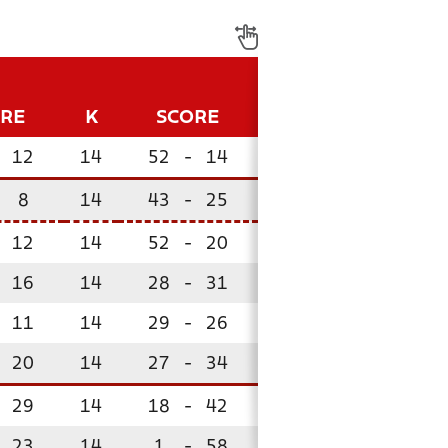
ORE
K
SCORE
P
12
14
52
-
14
34
8
14
43
-
25
31
12
14
52
-
20
31
16
14
28
-
31
21
11
14
29
-
26
16
!
20
14
27
-
34
15
!
29
14
18
-
42
13
!
23
14
1
-
58
0
!
!