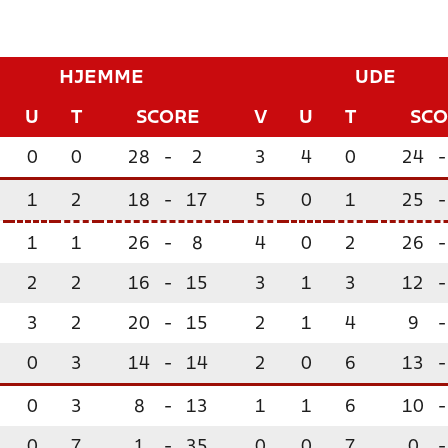
HJEMME
UDE
U
T
SCORE
V
U
T
SC
0
0
28
-
2
3
4
0
24
-
1
2
18
-
17
5
0
1
25
-
1
1
26
-
8
4
0
2
26
-
2
2
16
-
15
3
1
3
12
-
3
2
20
-
15
2
1
4
9
-
0
3
14
-
14
2
0
6
13
-
0
3
8
-
13
1
1
6
10
-
0
7
1
-
35
0
0
7
0
-