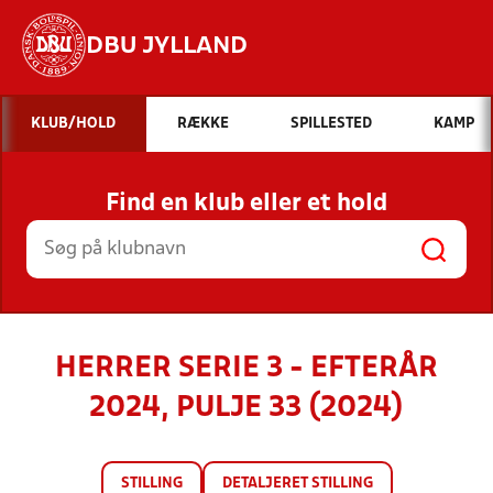
DBU JYLLAND
Hvad vil du søge efter?
KLUB/HOLD
RÆKKE
SPILLESTED
KAMP
INDHOLD OG NYHEDER
Find en klub eller et hold
STILLINGER, RESULTATER, KLUBBER OG
HOLD
HERRER SERIE 3 - EFTERÅR
2024, PULJE 33 (2024)
STILLING
DETALJERET STILLING