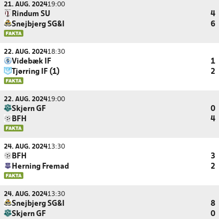
21. AUG. 2024
19:00
Rindum SU
4
Snejbjerg SG&I
6
22. AUG. 2024
18:30
Videbæk IF
1
Tjørring IF (1)
2
22. AUG. 2024
19:00
Skjern GF
0
BFH
4
24. AUG. 2024
13:30
BFH
3
Herning Fremad
2
24. AUG. 2024
13:30
Snejbjerg SG&I
8
Skjern GF
0