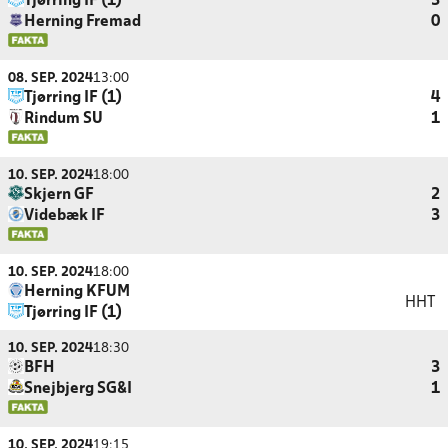
Tjørring IF (1)
3
Herning Fremad
0
08. SEP. 2024
13:00
Tjørring IF (1)
4
Rindum SU
1
10. SEP. 2024
18:00
Skjern GF
2
Videbæk IF
3
10. SEP. 2024
18:00
Herning KFUM
HHT
Tjørring IF (1)
10. SEP. 2024
18:30
BFH
3
Snejbjerg SG&I
1
10. SEP. 2024
19:15