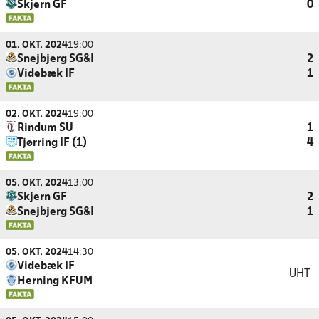
Skjern GF
0
01. OKT. 2024
19:00
Snejbjerg SG&I
2
Videbæk IF
1
02. OKT. 2024
19:00
Rindum SU
1
Tjørring IF (1)
4
05. OKT. 2024
13:00
Skjern GF
2
Snejbjerg SG&I
1
05. OKT. 2024
14:30
Videbæk IF
UHT
Herning KFUM