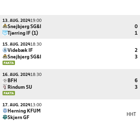
13. AUG. 2024
19:00
Snejbjerg SG&I
0
Tjørring IF (1)
1
15. AUG. 2024
18:30
Videbæk IF
2
Snejbjerg SG&I
3
16. AUG. 2024
18:30
BFH
6
Rindum SU
3
17. AUG. 2024
13:00
Herning KFUM
HHT
Skjern GF