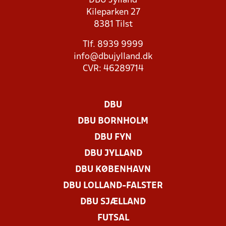
DBU Jylland
Kileparken 27
8381 Tilst
Tlf. 8939 9999
info@dbujylland.dk
CVR: 46289714
DBU
DBU BORNHOLM
DBU FYN
DBU JYLLAND
DBU KØBENHAVN
DBU LOLLAND-FALSTER
DBU SJÆLLAND
FUTSAL