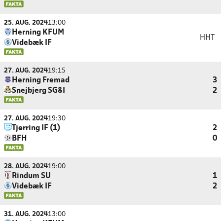
25. AUG. 2024
13:00
Herning KFUM
HHT
Videbæk IF
27. AUG. 2024
19:15
Herning Fremad
3
Snejbjerg SG&I
2
27. AUG. 2024
19:30
Tjørring IF (1)
2
BFH
0
28. AUG. 2024
19:00
Rindum SU
1
Videbæk IF
2
31. AUG. 2024
13:00