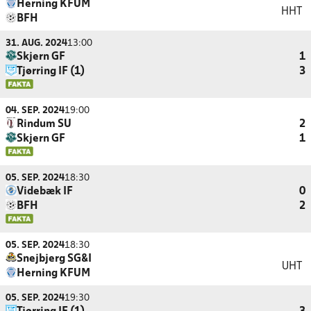
Herning KFUM
HHT
BFH
31. AUG. 2024
13:00
Skjern GF
1
Tjørring IF (1)
3
04. SEP. 2024
19:00
Rindum SU
2
Skjern GF
1
05. SEP. 2024
18:30
Videbæk IF
0
BFH
2
05. SEP. 2024
18:30
Snejbjerg SG&I
UHT
Herning KFUM
05. SEP. 2024
19:30