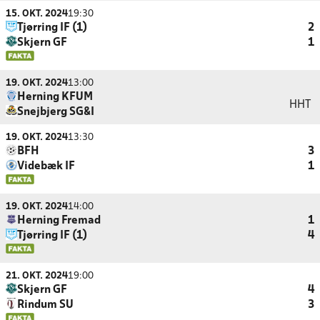
15. OKT. 2024
19:30
Tjørring IF (1)
2
Skjern GF
1
19. OKT. 2024
13:00
Herning KFUM
HHT
Snejbjerg SG&I
19. OKT. 2024
13:30
BFH
3
Videbæk IF
1
19. OKT. 2024
14:00
Herning Fremad
1
Tjørring IF (1)
4
21. OKT. 2024
19:00
Skjern GF
4
Rindum SU
3