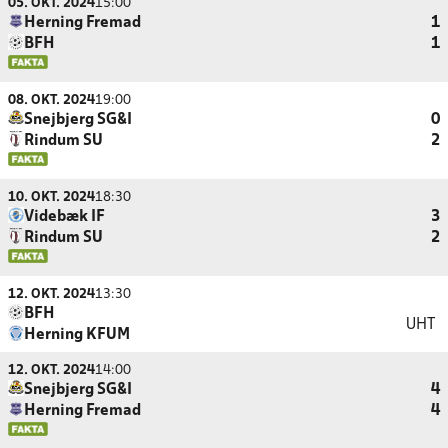
05. OKT. 2024
15:00
Herning Fremad
1
BFH
1
08. OKT. 2024
19:00
Snejbjerg SG&I
0
Rindum SU
2
10. OKT. 2024
18:30
Videbæk IF
3
Rindum SU
2
12. OKT. 2024
13:30
BFH
UHT
Herning KFUM
12. OKT. 2024
14:00
Snejbjerg SG&I
4
Herning Fremad
4