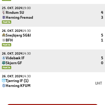
25. OKT. 2024
19:00
Rindum SU
4
Herning Fremad
3
26. OKT. 2024
14:30
Snejbjerg SG&I
5
BFH
1
26. OKT. 2024
14:30
Videbæk IF
5
Skjern GF
0
26. OKT. 2024
14:30
Tjørring IF (1)
UHT
Herning KFUM