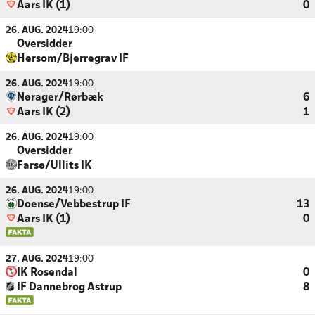
Aars IK (1)
0
26. AUG. 2024
19:00
Oversidder
Hersom/Bjerregrav IF
26. AUG. 2024
19:00
Nørager/Rørbæk
6
Aars IK (2)
1
26. AUG. 2024
19:00
Oversidder
Farsø/Ullits IK
26. AUG. 2024
19:00
Doense/Vebbestrup IF
13
Aars IK (1)
0
27. AUG. 2024
19:00
IK Rosendal
0
IF Dannebrog Astrup
8