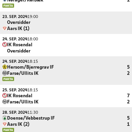
Nørager/Rørbæk
1
23. SEP. 2024
19:00
Oversidder
Aars IK (1)
24. SEP. 2024
18:00
IK Rosendal
Oversidder
24. SEP. 2024
18:15
Hersom/Bjerregrav IF
5
Farsø/Ullits IK
2
25. SEP. 2024
18:15
IK Rosendal
7
Farsø/Ullits IK
2
28. SEP. 2024
11:30
Doense/Vebbestrup IF
5
Aars IK (2)
1