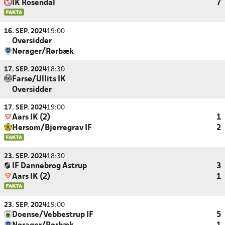
IK Rosendal
7
16. SEP. 2024
19:00
Oversidder
Nørager/Rørbæk
17. SEP. 2024
18:30
Farsø/Ullits IK
Oversidder
17. SEP. 2024
19:00
Aars IK (2)
1
Hersom/Bjerregrav IF
2
23. SEP. 2024
18:30
IF Dannebrog Astrup
3
Aars IK (2)
1
23. SEP. 2024
19:00
Doense/Vebbestrup IF
5