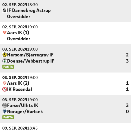
02. SEP. 2024
18:30
IF Dannebrog Astrup
Oversidder
02. SEP. 2024
19:00
Aars IK (1)
Oversidder
03. SEP. 2024
19:00
Hersom/Bjerregrav IF
2
Doense/Vebbestrup IF
3
03. SEP. 2024
19:00
Aars IK (2)
1
IK Rosendal
1
03. SEP. 2024
19:00
Farsø/Ullits IK
3
Nørager/Rørbæk
0
09. SEP. 2024
18:45