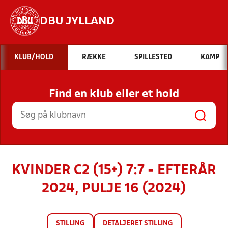
DBU JYLLAND
Hvad vil du søge efter?
KLUB/HOLD
RÆKKE
SPILLESTED
KAMP
INDHOLD OG NYHEDER
Find en klub eller et hold
STILLINGER, RESULTATER, KLUBBER OG
HOLD
KVINDER C2 (15+) 7:7 - EFTERÅR
2024, PULJE 16 (2024)
STILLING
DETALJERET STILLING