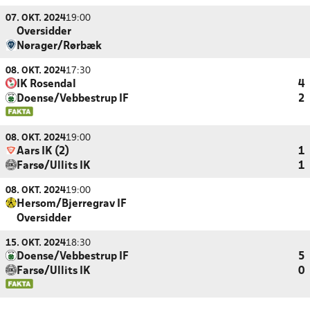
07. OKT. 2024
19:00
Oversidder
Nørager/Rørbæk
08. OKT. 2024
17:30
IK Rosendal
4
Doense/Vebbestrup IF
2
08. OKT. 2024
19:00
Aars IK (2)
1
Farsø/Ullits IK
1
08. OKT. 2024
19:00
Hersom/Bjerregrav IF
Oversidder
15. OKT. 2024
18:30
Doense/Vebbestrup IF
5
Farsø/Ullits IK
0