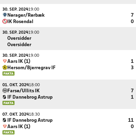
30. SEP. 2024
19:00
Nørager/Rørbæk
7
IK Rosendal
0
30. SEP. 2024
19:00
Oversidder
Oversidder
30. SEP. 2024
19:00
Aars IK (1)
1
Hersom/Bjerregrav IF
3
01. OKT. 2024
18:00
Farsø/Ullits IK
7
IF Dannebrog Astrup
1
07. OKT. 2024
18:30
IF Dannebrog Astrup
11
Aars IK (1)
0