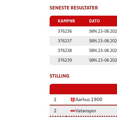
SENESTE RESULTATER
KAMPNR
DATO
376236
SØN.
23-06 20
376237
SØN.
23-06 20
376238
SØN.
23-06 20
376239
SØN.
23-06 20
STILLING
1
Aarhus 1900
2
Vatanspor