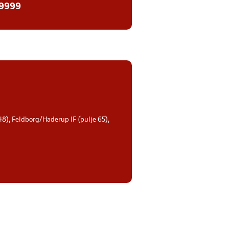
 9999
 48), Feldborg/Haderup IF (pulje 65),