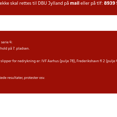
ke skal rettes til DBU Jylland på
mail
eller på tlf:
8939
serie 4:
hold på 7. pladsen.
slipper for nedrykning er: IVF Aarhus (pulje 78), Frederikshavn fI 2 (pulje
ede resultater, protester osv.