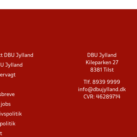
t DBU Jylland
DBU Jylland
Kileparken 27
U Jylland
8381 Tilst
rvagt
Tlf. 8939 9999
info@dbujylland.dk
sbreve
CVR: 46289714
 jobs
ivspolitik
politik
t