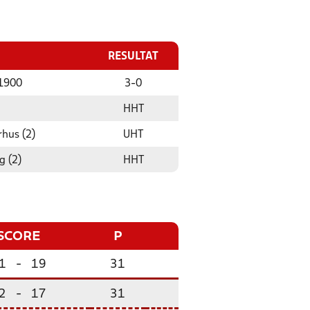
RESULTAT
1900
3
-
0
HHT
rhus (2)
UHT
g (2)
HHT
SCORE
P
1
-
19
31
2
-
17
31