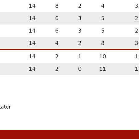
14
8
2
4
3
14
6
3
5
2
14
6
3
5
2
14
4
2
8
3
14
2
1
10
1
14
2
0
11
1
tater