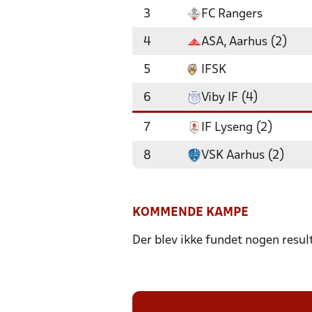
3
FC Rangers
4
ASA, Aarhus (2)
5
IFSK
6
Viby IF (4)
7
IF Lyseng (2)
8
VSK Aarhus (2)
KOMMENDE KAMPE
Der blev ikke fundet nogen resul