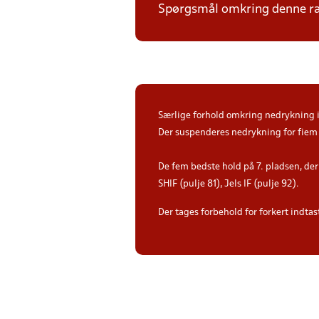
Spørgsmål omkring denne ræk
Særlige forhold omkring nedrykning i 
Der suspenderes nedrykning for fiem 
De fem bedste hold på 7. pladsen, der 
SHIF (pulje 81), Jels IF (pulje 92).
Der tages forbehold for forkert indtast