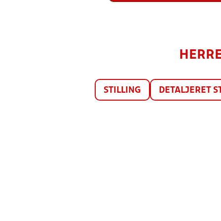
HERRER
STILLING
DETALJERET S