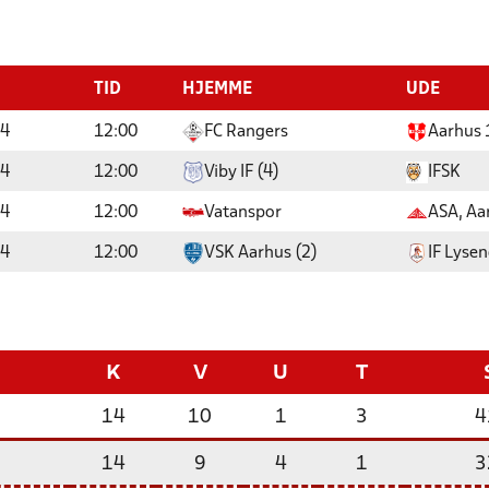
TID
HJEMME
UDE
24
12:00
FC Rangers
Aarhus 
24
12:00
Viby IF (4)
IFSK
24
12:00
Vatanspor
ASA, Aa
24
12:00
VSK Aarhus (2)
IF Lysen
K
V
U
T
14
10
1
3
4
14
9
4
1
3