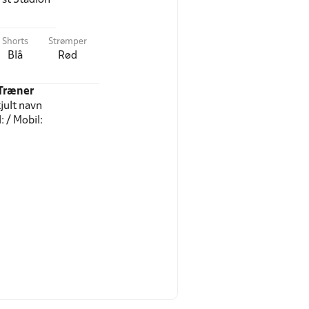
Shorts
Strømper
Blå
Rød
Træner
jult navn
l: / Mobil: