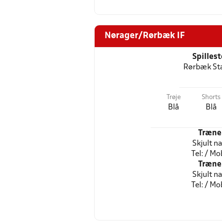
Nørager/Rørbæk IF
Spilles
Rørbæk St
Trøje
Shorts
Blå
Blå
Træne
Skjult n
Tel: / Mob
Træne
Skjult n
Tel: / Mob