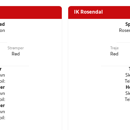
IK Rosendal
ted
Sp
ion
Rosen
Strømper
Trøje
Rød
Rød
r
avn
Sk
il:
Te
er
H
avn
Sk
il:
Te
er
avn
il: