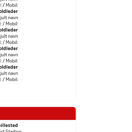
l: / Mobil:
oldleder
jult navn
l: / Mobil:
oldleder
jult navn
l: / Mobil:
oldleder
jult navn
l: / Mobil:
oldleder
jult navn
l: / Mobil:
illested
rst Stadion