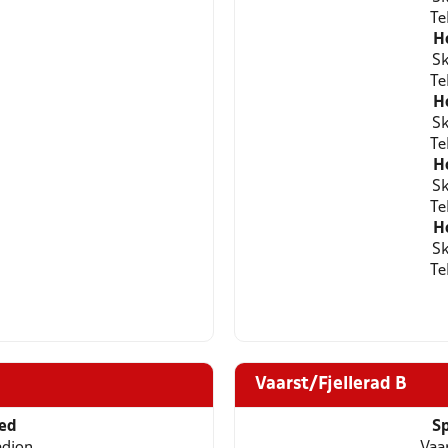
Te
H
Sk
Te
H
Sk
Te
H
Sk
Te
H
Sk
Te
Vaarst/Fjellerad B
ted
Sp
adion
Vaa