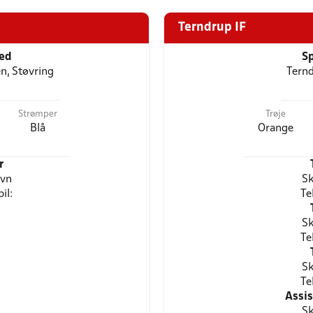
Terndrup IF
ted
Sp
n, Støvring
Ternd
Strømper
Trøje
Blå
Orange
r
avn
Sk
il:
Te
Sk
Te
Sk
Te
Assi
Sk