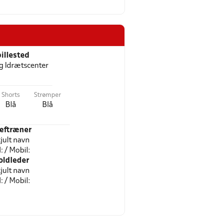
illested
g Idrætscenter
Shorts
Strømper
Blå
Blå
eftræner
jult navn
l: / Mobil:
oldleder
jult navn
l: / Mobil: