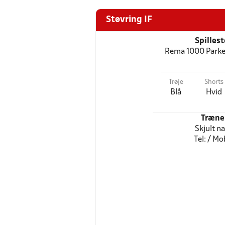
Støvring IF
Spilles
Rema 1000 Parke
Trøje
Shorts
Blå
Hvid
Træne
Skjult n
Tel: / Mob