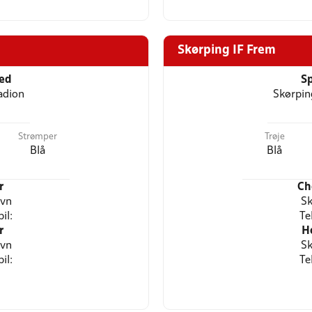
Skørping IF Frem
ted
Sp
adion
Skørpin
Strømper
Trøje
Blå
Blå
r
Ch
avn
Sk
il:
Te
r
H
avn
Sk
il:
Te