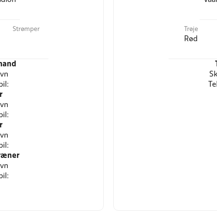
Strømper
Trøje
Rød
mand
avn
Sk
il:
Te
r
avn
il:
r
avn
il:
ræner
avn
il: