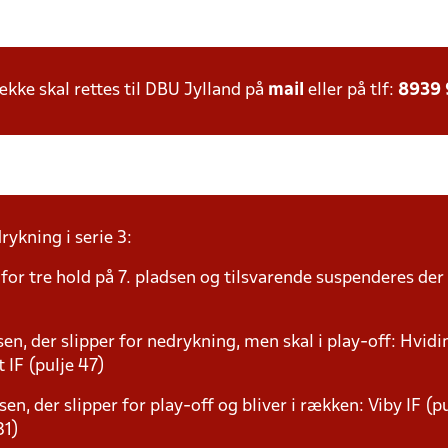
ke skal rettes til DBU Jylland på
mail
eller på tlf:
8939
ykning i serie 3:
or tre hold på 7. pladsen og tilsvarende suspenderes der p
sen, der slipper for nedrykning, men skal i play-off: Hvidi
 IF (pulje 47)
sen, der slipper for play-off og bliver i rækken: Viby IF (p
31)