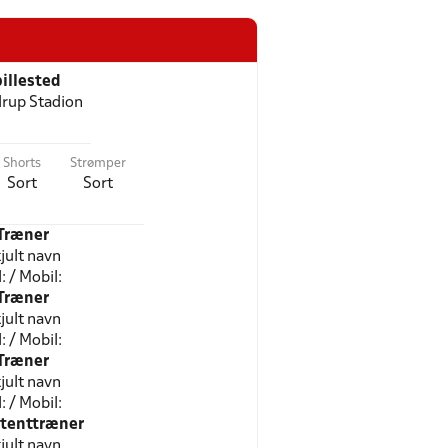
illested
rup Stadion
Shorts
Strømper
Sort
Sort
Træner
jult navn
l: / Mobil:
Træner
jult navn
l: / Mobil:
Træner
jult navn
l: / Mobil:
stenttræner
jult navn