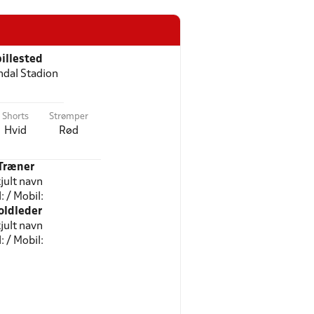
illested
dal Stadion
Shorts
Strømper
Hvid
Rød
Træner
jult navn
l: / Mobil:
oldleder
jult navn
l: / Mobil: