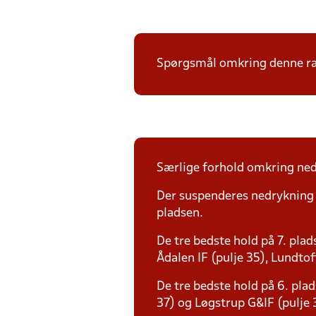
Spørgsmål omkring denne ræk
Særlige forhold omkring nedr
Der suspenderes nedrykning f
pladsen.
De tre bedste hold på 7. plad
Ådalen IF (pulje 35), Lundtoft
De tre bedste hold på 6. plad
37) og Løgstrup G&IF (pulje 