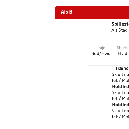
Als B
Spilles
Als Stad
Trøje
Shorts
Rød/Hvid
Hvid
Træne
Skjult n
Tel: / Mob
Holdled
Skjult n
Tel: / Mob
Holdled
Skjult n
Tel: / Mob