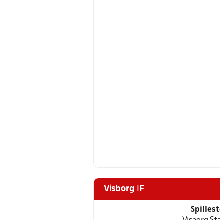
Visborg IF
Spilles
Visborg St