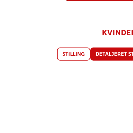
KVINDER
STILLING
DETALJERET S