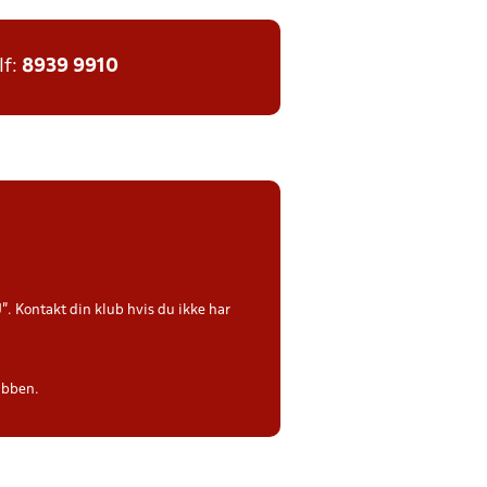
lf:
8939 9910
". Kontakt din klub hvis du ikke har
ubben.