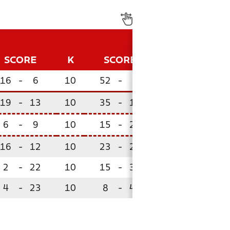
SCORE
K
SCORE
P
16
-
6
10
52
-
9
27
!
19
-
13
10
35
-
18
17
!
6
-
9
10
15
-
23
14
16
-
12
10
23
-
25
13
2
-
22
10
15
-
30
9
!
4
-
23
10
8
-
43
5
!