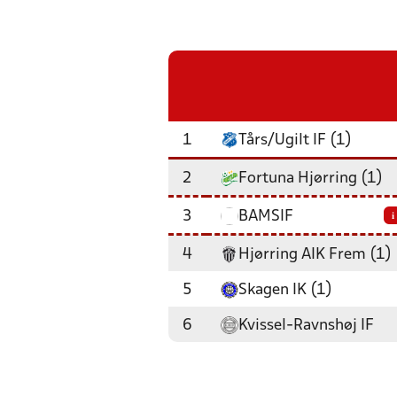
1
Tårs/Ugilt IF (1)
2
Fortuna Hjørring (1)
3
BAMSIF
i
4
Hjørring AIK Frem (1)
5
Skagen IK (1)
6
Kvissel-Ravnshøj IF