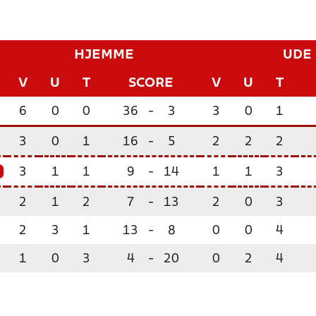
HJEMME
UDE
V
U
T
SCORE
V
U
T
6
0
0
36
-
3
3
0
1
3
0
1
16
-
5
2
2
2
3
1
1
9
-
14
1
1
3
2
1
2
7
-
13
2
0
3
2
3
1
13
-
8
0
0
4
1
0
3
4
-
20
0
2
4