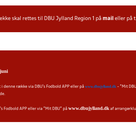
ke skal rettes til DBU Jylland Region 1 på
mail
eller på t
juni
www.dbujylland.dk
t i denne række via DBU's Fodbold APP eller på
- "Mit DBU
de.
www.dbujylland.dk
's Fodbold APP eller via ”Mit DBU” på
af arrangørkl