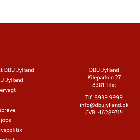
t DBU Jylland
DBU Jylland
Kileparken 27
U Jylland
8381 Tilst
rvagt
Tlf. 8939 9999
info@dbujylland.dk
sbreve
CVR: 46289714
 jobs
ivspolitik