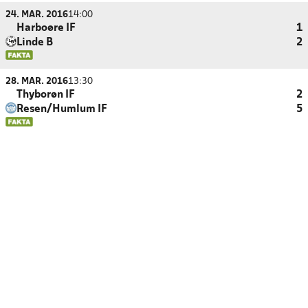
24. MAR. 2016
14:00
Harboøre IF
1
Linde B
2
28. MAR. 2016
13:30
Thyborøn IF
2
Resen/Humlum IF
5