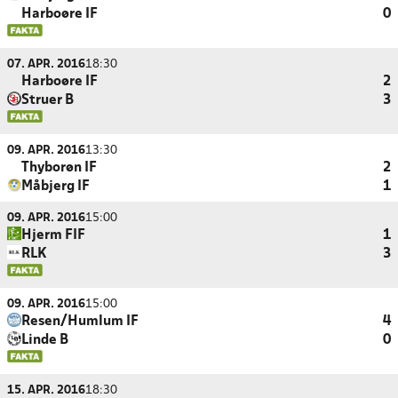
Harboøre IF
0
07. APR. 2016
18:30
Harboøre IF
2
Struer B
3
09. APR. 2016
13:30
Thyborøn IF
2
Måbjerg IF
1
09. APR. 2016
15:00
Hjerm FIF
1
RLK
3
09. APR. 2016
15:00
Resen/Humlum IF
4
Linde B
0
15. APR. 2016
18:30