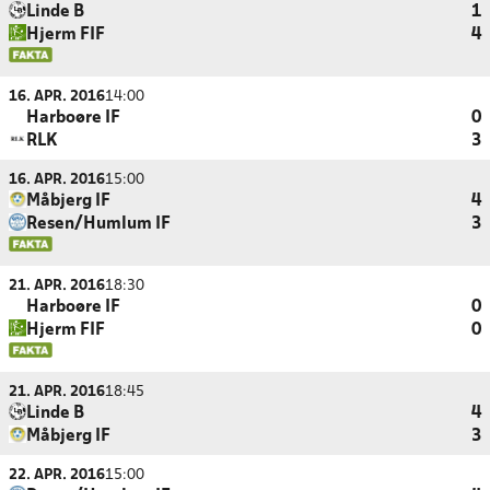
Linde B
1
Hjerm FIF
4
16. APR. 2016
14:00
Harboøre IF
0
RLK
3
16. APR. 2016
15:00
Måbjerg IF
4
Resen/Humlum IF
3
21. APR. 2016
18:30
Harboøre IF
0
Hjerm FIF
0
21. APR. 2016
18:45
Linde B
4
Måbjerg IF
3
22. APR. 2016
15:00