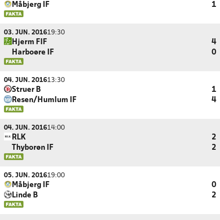
Måbjerg IF
1
03. JUN. 2016
19:30
Hjerm FIF
4
Harboøre IF
0
04. JUN. 2016
13:30
Struer B
1
Resen/Humlum IF
4
04. JUN. 2016
14:00
RLK
2
Thyborøn IF
2
05. JUN. 2016
19:00
Måbjerg IF
0
Linde B
2