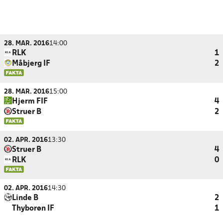
28. MAR. 2016
14:00
RLK
1
Måbjerg IF
2
28. MAR. 2016
15:00
Hjerm FIF
4
Struer B
2
02. APR. 2016
13:30
Struer B
4
RLK
0
02. APR. 2016
14:30
Linde B
2
Thyborøn IF
1