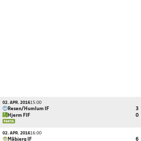
02. APR. 2016
15:00
Resen/Humlum IF
3
Hjerm FIF
0
02. APR. 2016
16:00
Måbjerg IF
6