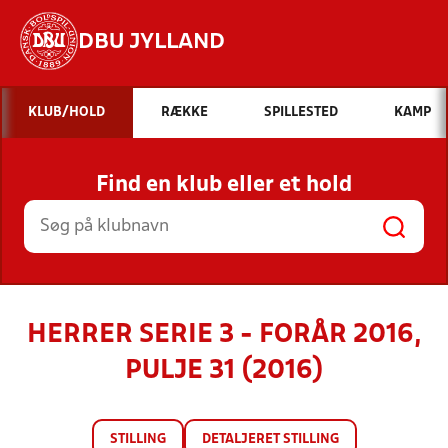
DBU JYLLAND
Hvad vil du søge efter?
KLUB/HOLD
RÆKKE
SPILLESTED
KAMP
INDHOLD OG NYHEDER
Find en klub eller et hold
STILLINGER, RESULTATER, KLUBBER OG
HOLD
HERRER SERIE 3 - FORÅR 2016,
PULJE 31 (2016)
STILLING
DETALJERET STILLING