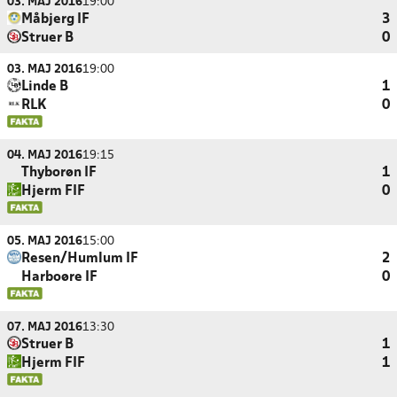
03. MAJ 2016
19:00
Måbjerg IF
3
Struer B
0
03. MAJ 2016
19:00
Linde B
1
RLK
0
04. MAJ 2016
19:15
Thyborøn IF
1
Hjerm FIF
0
05. MAJ 2016
15:00
Resen/Humlum IF
2
Harboøre IF
0
07. MAJ 2016
13:30
Struer B
1
Hjerm FIF
1