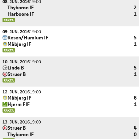
08. JUN. 2016
19:00
Thyborøn IF
2
Harboøre IF
1
09. JUN. 2016
19:00
Resen/Humlum IF
5
Måbjerg IF
1
10. JUN. 2016
19:00
Linde B
5
Struer B
1
12. JUN. 2016
19:00
Måbjerg IF
6
Hjerm FIF
1
13. JUN. 2016
19:00
Struer B
4
Thyborøn IF
0