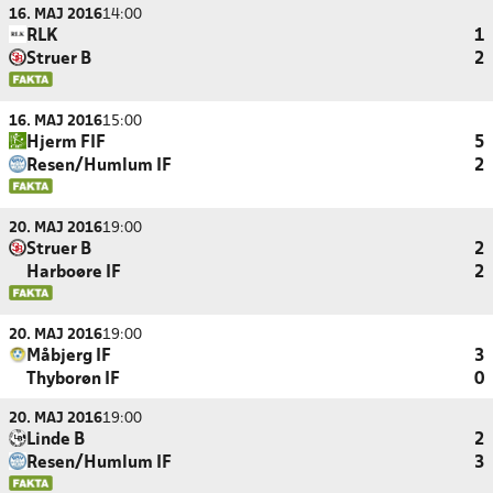
16. MAJ 2016
14:00
RLK
1
Struer B
2
16. MAJ 2016
15:00
Hjerm FIF
5
Resen/Humlum IF
2
20. MAJ 2016
19:00
Struer B
2
Harboøre IF
2
20. MAJ 2016
19:00
Måbjerg IF
3
Thyborøn IF
0
20. MAJ 2016
19:00
Linde B
2
Resen/Humlum IF
3