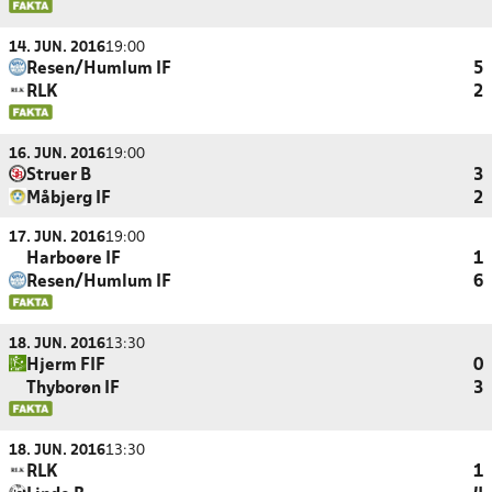
14. JUN. 2016
19:00
Resen/Humlum IF
5
RLK
2
16. JUN. 2016
19:00
Struer B
3
Måbjerg IF
2
17. JUN. 2016
19:00
Harboøre IF
1
Resen/Humlum IF
6
18. JUN. 2016
13:30
Hjerm FIF
0
Thyborøn IF
3
18. JUN. 2016
13:30
RLK
1