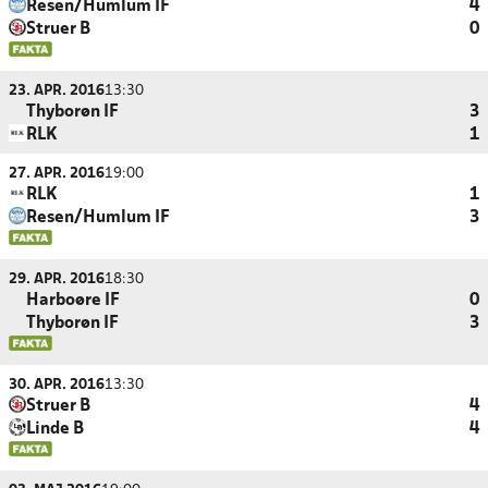
Resen/Humlum IF
4
Struer B
0
23. APR. 2016
13:30
Thyborøn IF
3
RLK
1
27. APR. 2016
19:00
RLK
1
Resen/Humlum IF
3
29. APR. 2016
18:30
Harboøre IF
0
Thyborøn IF
3
30. APR. 2016
13:30
Struer B
4
Linde B
4