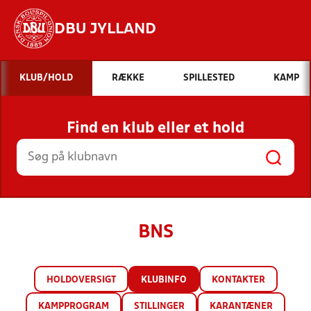
DBU JYLLAND
Hvad vil du søge efter?
KLUB/HOLD
RÆKKE
SPILLESTED
KAMP
INDHOLD OG NYHEDER
Find en klub eller et hold
STILLINGER, RESULTATER, KLUBBER OG
HOLD
BNS
HOLDOVERSIGT
KLUBINFO
KONTAKTER
KAMPPROGRAM
STILLINGER
KARANTÆNER