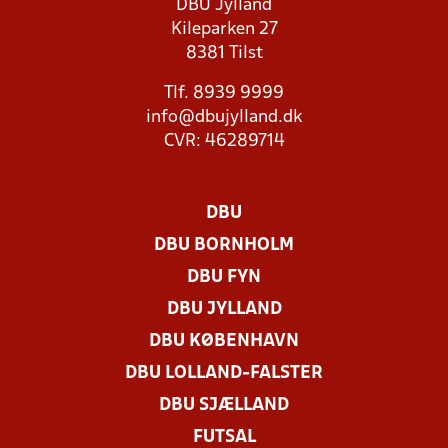
DBU Jylland
Kileparken 27
8381 Tilst
Tlf. 8939 9999
info@dbujylland.dk
CVR: 46289714
DBU
DBU BORNHOLM
DBU FYN
DBU JYLLAND
DBU KØBENHAVN
DBU LOLLAND-FALSTER
DBU SJÆLLAND
FUTSAL