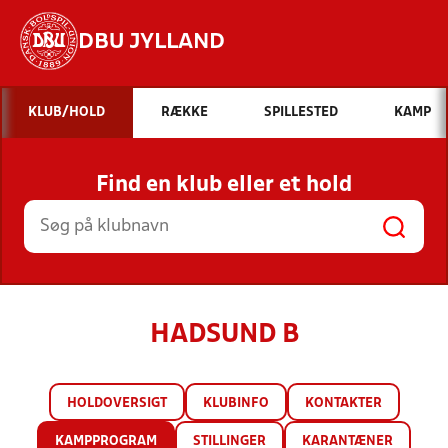
DBU JYLLAND
Hvad vil du søge efter?
KLUB/HOLD
RÆKKE
SPILLESTED
KAMP
INDHOLD OG NYHEDER
Find en klub eller et hold
STILLINGER, RESULTATER, KLUBBER OG
HOLD
HADSUND B
HOLDOVERSIGT
KLUBINFO
KONTAKTER
KAMPPROGRAM
STILLINGER
KARANTÆNER