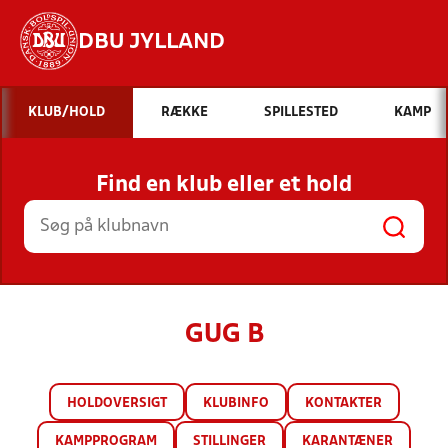
DBU JYLLAND
Hvad vil du søge efter?
KLUB/HOLD
RÆKKE
SPILLESTED
KAMP
INDHOLD OG NYHEDER
Find en klub eller et hold
STILLINGER, RESULTATER, KLUBBER OG
HOLD
GUG B
HOLDOVERSIGT
KLUBINFO
KONTAKTER
KAMPPROGRAM
STILLINGER
KARANTÆNER