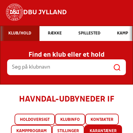
DBU JYLLAND
Hvad vil du søge efter?
KLUB/HOLD
RÆKKE
SPILLESTED
KAMP
INDHOLD OG NYHEDER
Find en klub eller et hold
STILLINGER, RESULTATER, KLUBBER OG
HOLD
HAVNDAL-UDBYNEDER IF
HOLDOVERSIGT
KLUBINFO
KONTAKTER
KAMPPROGRAM
STILLINGER
KARANTÆNER