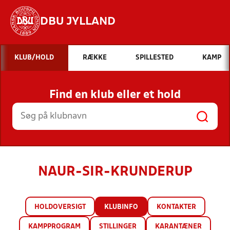
DBU JYLLAND
Hvad vil du søge efter?
KLUB/HOLD
RÆKKE
SPILLESTED
KAMP
INDHOLD OG NYHEDER
Find en klub eller et hold
STILLINGER, RESULTATER, KLUBBER OG
HOLD
NAUR-SIR-KRUNDERUP
HOLDOVERSIGT
KLUBINFO
KONTAKTER
KAMPPROGRAM
STILLINGER
KARANTÆNER