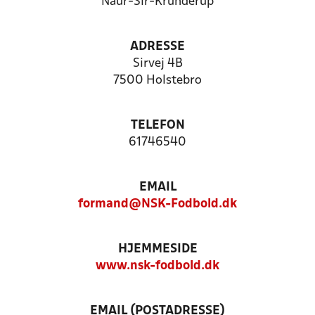
Naur-Sir-Krunderup
ADRESSE
Sirvej 4B
7500 Holstebro
TELEFON
61746540
EMAIL
formand@NSK-Fodbold.dk
HJEMMESIDE
www.nsk-fodbold.dk
EMAIL (POSTADRESSE)