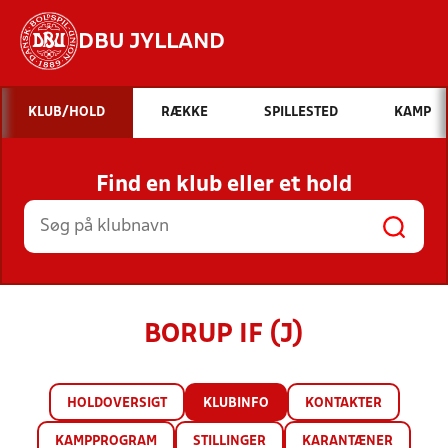
DBU JYLLAND
Hvad vil du søge efter?
KLUB/HOLD
RÆKKE
SPILLESTED
KAMP
INDHOLD OG NYHEDER
Find en klub eller et hold
STILLINGER, RESULTATER, KLUBBER OG
HOLD
BORUP IF (J)
HOLDOVERSIGT
KLUBINFO
KONTAKTER
KAMPPROGRAM
STILLINGER
KARANTÆNER