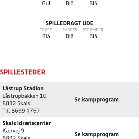
Gul
Blå
Blå
SPILLEDRAGT UDE
TRØJE
SHORTS
STRØMPER
Blå
Blå
Blå
SPILLESTEDER
Låstrup Stadion
Låstrupbakken 10
Se kampprogram
8832 Skals
Tlf. 8669 4767
Skals Idrætscenter
Kærvej 9
Se kampprogram
8832 Skals