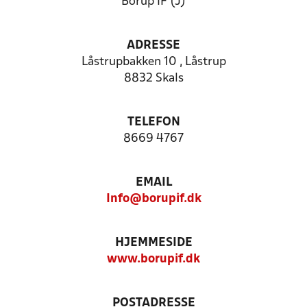
Borup IF (J)
ADRESSE
Låstrupbakken 10 , Låstrup
8832 Skals
TELEFON
8669 4767
EMAIL
Info@borupif.dk
HJEMMESIDE
www.borupif.dk
POSTADRESSE