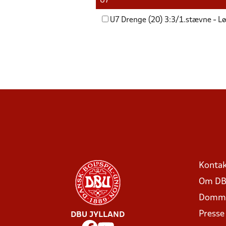
U7
U7 Drenge (20) 3:3/1.stævne - L
Kontak
Om DB
Domme
Presse
DBU JYLLAND