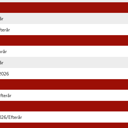
år
terår
orår
år
 2026
fterår
026/Efterår