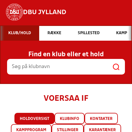
DBU JYLLAND
Hvad vil du søge efter?
KLUB/HOLD
RÆKKE
SPILLESTED
KAMP
INDHOLD OG NYHEDER
Find en klub eller et hold
STILLINGER, RESULTATER, KLUBBER OG
HOLD
VOERSAA IF
HOLDOVERSIGT
KLUBINFO
KONTAKTER
KAMPPROGRAM
STILLINGER
KARANTÆNER