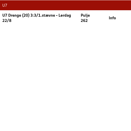
U7
U7 Drenge (20) 3:3/1.stævne - Lørdag
Pulje
Info
22/8
262