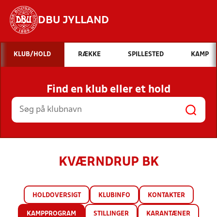
DBU JYLLAND
Hvad vil du søge efter?
KLUB/HOLD
RÆKKE
SPILLESTED
KAMP
INDHOLD OG NYHEDER
Find en klub eller et hold
STILLINGER, RESULTATER, KLUBBER OG
HOLD
KVÆRNDRUP BK
HOLDOVERSIGT
KLUBINFO
KONTAKTER
KAMPPROGRAM
STILLINGER
KARANTÆNER