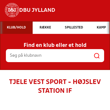
DBU JYLLAND
Hvad vil du søge efter?
KLUB/HOLD
RÆKKE
SPILLESTED
KAMP
INDHOLD OG NYHEDER
Find en klub eller et hold
STILLINGER, RESULTATER, KLUBBER OG
HOLD
TJELE VEST SPORT - HØJSLEV
STATION IF