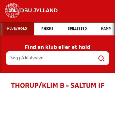
DBU JYLLAND
Hvad vil du søge efter?
KLUB/HOLD
RÆKKE
SPILLESTED
KAMP
INDHOLD OG NYHEDER
Find en klub eller et hold
STILLINGER, RESULTATER, KLUBBER OG
HOLD
THORUP/KLIM B - SALTUM IF