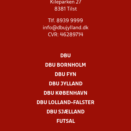
Kileparken 27
8381 Tilst
Tlf. 8939 9999
info@dbujylland.dk
CVR: 46289714
DBU
DBU BORNHOLM
DBU FYN
DBU JYLLAND
DBU KØBENHAVN
DBU LOLLAND-FALSTER
DBU SJÆLLAND
FUTSAL