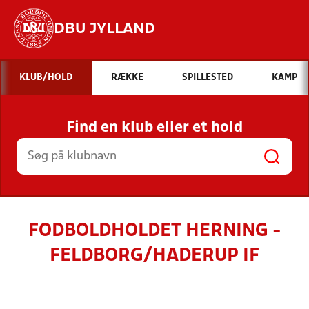
DBU JYLLAND
Hvad vil du søge efter?
KLUB/HOLD
RÆKKE
SPILLESTED
KAMP
INDHOLD OG NYHEDER
Find en klub eller et hold
STILLINGER, RESULTATER, KLUBBER OG
HOLD
FODBOLDHOLDET HERNING -
FELDBORG/HADERUP IF