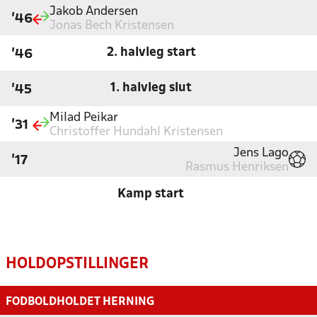
Jakob Andersen
'46
Jonas Bech Kristensen
2. halvleg start
'46
1. halvleg slut
'45
Milad Peikar
'31
Christoffer Hundahl Kristensen
Jens Lago
'17
Rasmus Henriksen
Kamp start
HOLDOPSTILLINGER
FODBOLDHOLDET HERNING