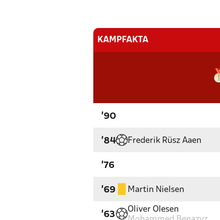
KAMPFAKTA
'90
Frederik Rüsz Aaen
'84
'76
Martin Nielsen
'69
Oliver Olesen
'63
Mohammed Benazyz