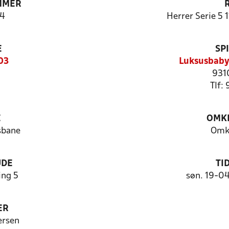
MMER
4
Herrer Serie 5 
E
SP
03
Luksusbaby
931
Tlf:
E
OMKL
sbane
Omk
UDE
TI
ng 5
søn. 19-0
ER
ersen