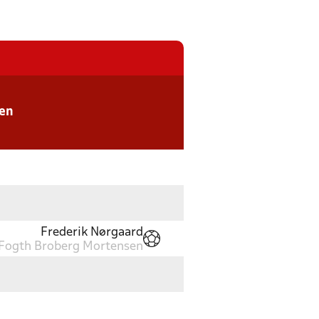
sen
Frederik Nørgaard
Fogth Broberg Mortensen