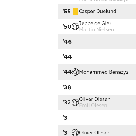
Casper Duelund
'55
Jeppe de Gier
'50
Martin Nielsen
'46
'44
Mohammed Benazyz
'44
'38
Oliver Olesen
'32
Emil Olesen
'3
Oliver Olesen
'3