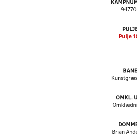
KAMPNU
94770
PULJ
Pulje 1
BAN
Kunstgræ
OMKL. 
Omklædni
DOMM
Brian And