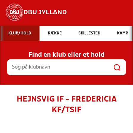
DBU JYLLAND
Hvad vil du søge efter?
KLUB/HOLD
RÆKKE
SPILLESTED
KAMP
INDHOLD OG NYHEDER
Find en klub eller et hold
STILLINGER, RESULTATER, KLUBBER OG
HOLD
HEJNSVIG IF - FREDERICIA
KF/TSIF