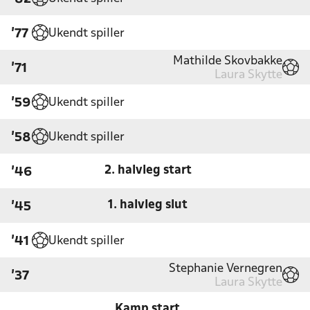
Ukendt spiller
'77
Mathilde Skovbakke
'71
Laura Skytte
Ukendt spiller
'59
Ukendt spiller
'58
2. halvleg start
'46
1. halvleg slut
'45
Ukendt spiller
'41
Stephanie Vernegren
'37
Laura Skytte
Kamp start