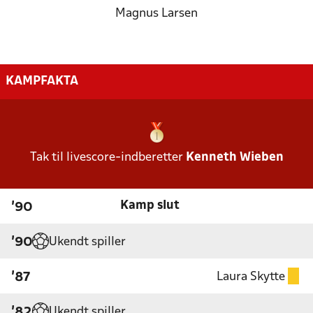
Magnus Larsen
KAMPFAKTA
Tak til livescore-indberetter
Kenneth Wieben
Kamp slut
'90
Ukendt spiller
'90
Laura Skytte
'87
Ukendt spiller
'82