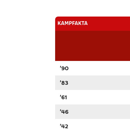
KAMPFAKTA
'90
'83
'61
'46
'42