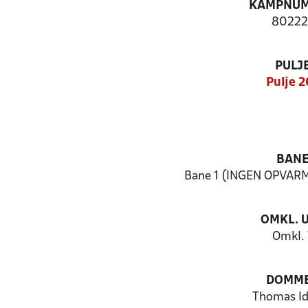
KAMPNU
80222
PULJ
Pulje 2
BAN
Bane 1 (INGEN OPVAR
OMKL. 
Omkl. 
DOMM
Thomas I