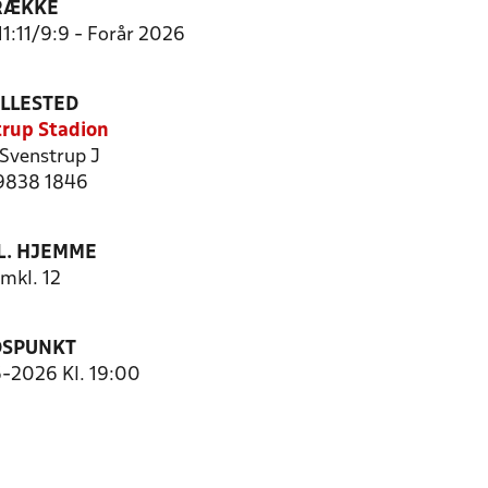
RÆKKE
11:11/9:9 - Forår 2026
ILLESTED
rup Stadion
Svenstrup J
 9838 1846
. HJEMME
mkl. 12
DSPUNKT
6-2026 Kl. 19:00