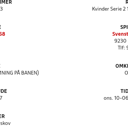
MMER
3
Kvinder Serie 2 
E
SP
68
Svenst
9230 
Tlf:
E
OMKL
MNING PÅ BANEN)
O
UDE
TI
7
ons. 10-0
ER
dskov