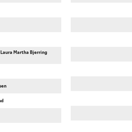
 Laura Martha Bjerring
sen
nd