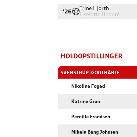
Trine Hjorth
'26
Liselotte Honoré
HOLDOPSTILLINGER
SVENSTRUP-GODTHÅB IF
Nikoline Foged
Katrine Grøn
Pernille Frandsen
Mikela Bang Johnsen