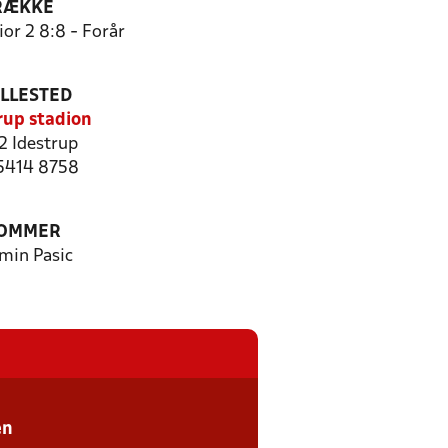
RÆKKE
or 2 8:8 - Forår
ILLESTED
rup stadion
2 Idestrup
 5414 8758
OMMER
min Pasic
en