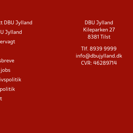
t DBU Jylland
DBU Jylland
Kileparken 27
U Jylland
8381 Tilst
rvagt
Tlf. 8939 9999
info@dbujylland.dk
sbreve
CVR: 46289714
 jobs
ivspolitik
politik
t