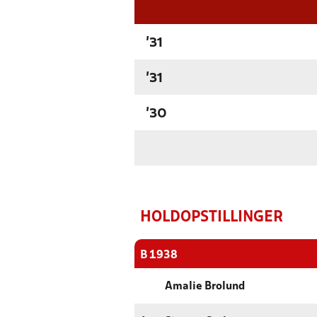
'31
'31
'30
HOLDOPSTILLINGER
B 1938
Amalie Brolund