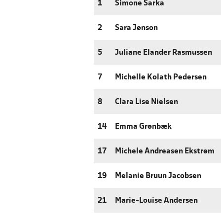
1
Simone Sarka
2
Sara Jønson
5
Juliane Elander Rasmussen
7
Michelle Kolath Pedersen
8
Clara Lise Nielsen
14
Emma Grønbæk
17
Michele Andreasen Ekstrøm
19
Melanie Bruun Jacobsen
21
Marie-Louise Andersen