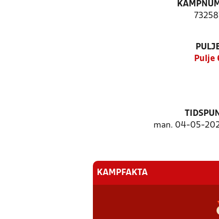
KAMPNU
73258
PULJ
Pulje 
TIDSPU
man. 04-05-202
KAMPFAKTA