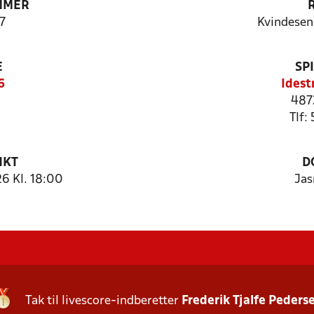
MMER
7
Kvindeseni
E
SP
6
Idest
487
Tlf:
NKT
D
6 Kl. 18:00
Jas
Tak til livescore-indberetter
Frederik Tjalfe Peders