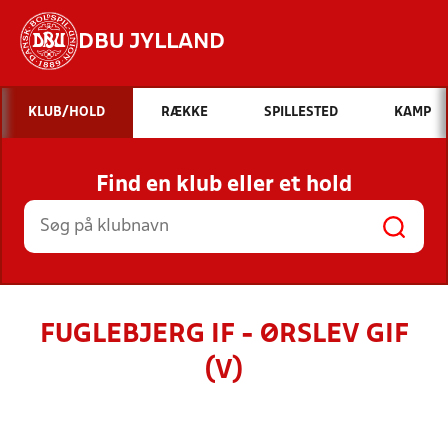
DBU JYLLAND
Hvad vil du søge efter?
KLUB/HOLD
RÆKKE
SPILLESTED
KAMP
INDHOLD OG NYHEDER
Find en klub eller et hold
STILLINGER, RESULTATER, KLUBBER OG
HOLD
FUGLEBJERG IF - ØRSLEV GIF
(V)