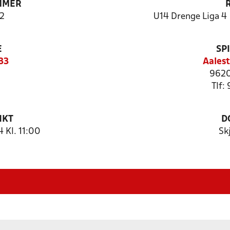
MMER
2
U14 Drenge Liga 4 
E
SP
33
Aalest
9620
Tlf:
NKT
D
 Kl. 11:00
Sk