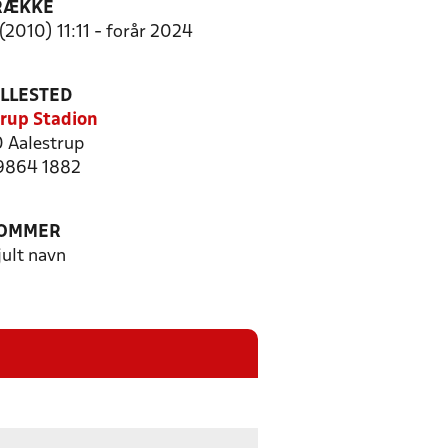
RÆKKE
(2010) 11:11 - forår 2024
ILLESTED
rup Stadion
 Aalestrup
 9864 1882
OMMER
jult navn