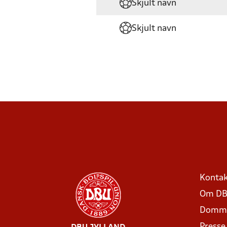
Skjult navn
Skjult navn
Kontak
Om DB
Domme
Presse