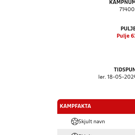
KAMPNU
71400
PULJ
Pulje 6
TIDSPU
lør. 18-05-2024
KAMPFAKTA
Skjult navn