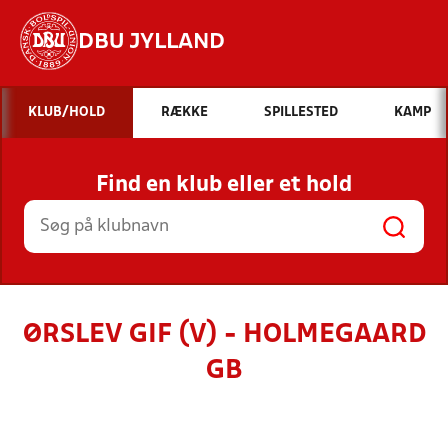
DBU JYLLAND
Hvad vil du søge efter?
KLUB/HOLD
RÆKKE
SPILLESTED
KAMP
INDHOLD OG NYHEDER
Find en klub eller et hold
STILLINGER, RESULTATER, KLUBBER OG
HOLD
ØRSLEV GIF (V) - HOLMEGAARD
GB