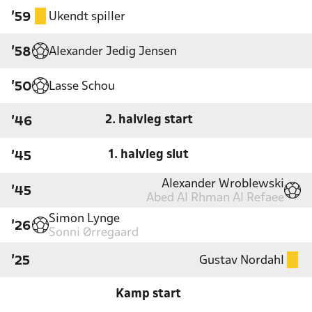
Ukendt spiller
'59
Alexander Jedig Jensen
'58
Lasse Schou
'50
2. halvleg start
'46
1. halvleg slut
'45
Alexander Wroblewski
'45
Abed Al Rhman Al Refaee
Simon Lynge
'26
Sonni Ørregaard
Gustav Nordahl
'25
Kamp start