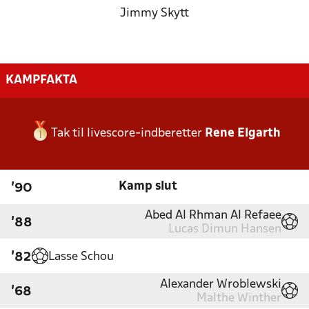
Jimmy Skytt
KAMPFAKTA
Tak til livescore-indberetter
Rene Elgarth
Kamp slut
'90
Abed Al Rhman Al Refaee
'88
Lucas Dimun Hansen
Lasse Schou
'82
Alexander Wroblewski
'68
Malthe Winther