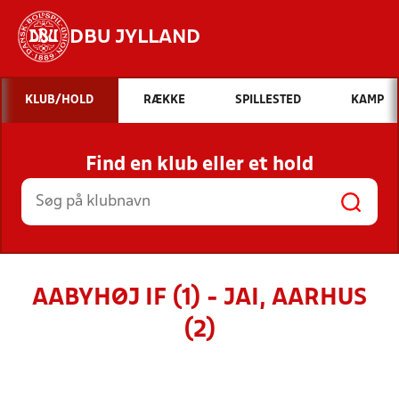
DBU JYLLAND
Hvad vil du søge efter?
KLUB/HOLD
RÆKKE
SPILLESTED
KAMP
INDHOLD OG NYHEDER
Find en klub eller et hold
STILLINGER, RESULTATER, KLUBBER OG
HOLD
AABYHØJ IF (1) - JAI, AARHUS
(2)