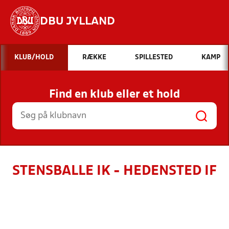
DBU JYLLAND
Hvad vil du søge efter?
KLUB/HOLD
RÆKKE
SPILLESTED
KAMP
INDHOLD OG NYHEDER
Find en klub eller et hold
STILLINGER, RESULTATER, KLUBBER OG
HOLD
STENSBALLE IK - HEDENSTED IF