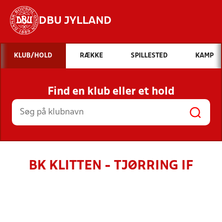
DBU JYLLAND
Hvad vil du søge efter?
KLUB/HOLD
RÆKKE
SPILLESTED
KAMP
INDHOLD OG NYHEDER
Find en klub eller et hold
STILLINGER, RESULTATER, KLUBBER OG
HOLD
BK KLITTEN - TJØRRING IF