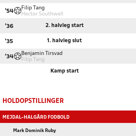
Filip Tang
'54
Hector Southwell
2. halvleg start
'36
1. halvleg slut
'35
Benjamin Tirsvad
'34
Filip Tang
Kamp start
HOLDOPSTILLINGER
MEJDAL-HALGÅRD FODBOLD
Mark Dominik Ruby