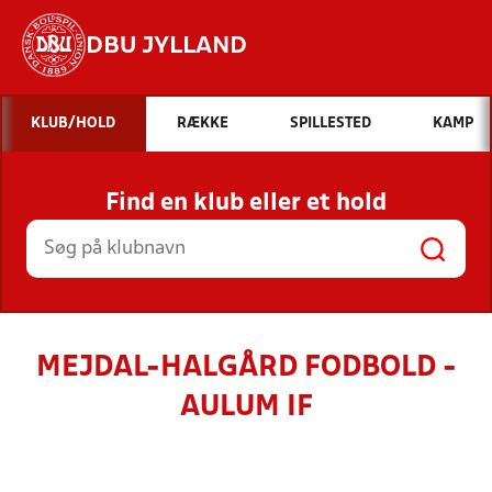
DBU JYLLAND
Hvad vil du søge efter?
KLUB/HOLD
RÆKKE
SPILLESTED
KAMP
INDHOLD OG NYHEDER
Find en klub eller et hold
STILLINGER, RESULTATER, KLUBBER OG
HOLD
MEJDAL-HALGÅRD FODBOLD -
AULUM IF