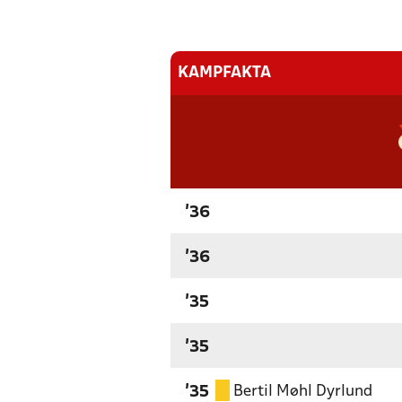
KAMPFAKTA
'36
'36
'35
'35
Bertil Møhl Dyrlund
'35