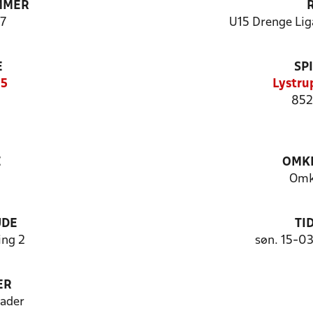
MMER
7
U15 Drenge Liga
E
SP
15
Lystru
852
E
OMKL
Omk
UDE
TI
ng 2
søn. 15-0
ER
ader