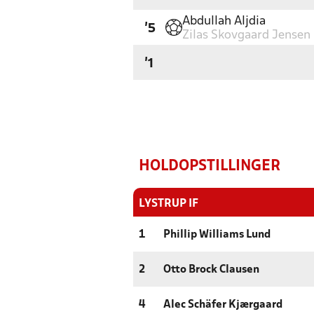
Abdullah Aljdia
'5
Zilas Skovgaard Jensen
'1
HOLDOPSTILLINGER
LYSTRUP IF
1
Phillip Williams Lund
2
Otto Brock Clausen
4
Alec Schäfer Kjærgaard