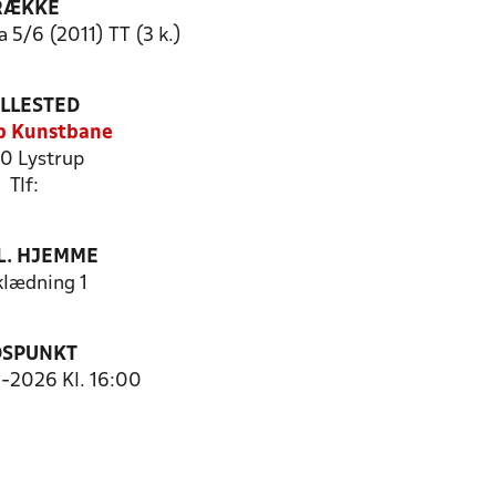
RÆKKE
 5/6 (2011) TT (3 k.)
ILLESTED
p Kunstbane
0 Lystrup
Tlf:
. HJEMME
lædning 1
DSPUNKT
3-2026 Kl. 16:00