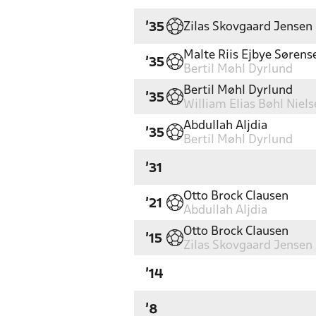
Zilas Skovgaard Jensen
'35
Malte Riis Ejbye Sørens
'35
Bertil Møhl Dyrlund
Bertil Møhl Dyrlund
'35
William Elias Bøhl Niel
Abdullah Aljdia
'35
Bertil Møhl Dyrlund
'31
Otto Brock Clausen
'21
Abdullah Aljdia
Otto Brock Clausen
'15
Zilas Skovgaard Jensen
'14
'8