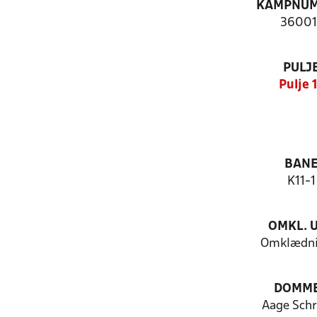
KAMPNU
36001
PULJ
Pulje 
BAN
K11-1
OMKL. 
Omklædni
DOMM
Aage Schr