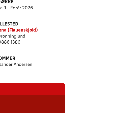
RÆKKE
ie 4 - Forår 2026
ILLESTED
na (Flauenskjold)
ronninglund
 9886 1386
OMMER
osander Andersen