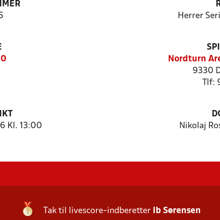
MMER
5
Herrer Ser
E
SP
50
Nordturn Are
9330 D
Tlf:
NKT
D
 Kl. 13:00
Nikolaj R
Tak til livescore-indberetter
Ib Sørensen