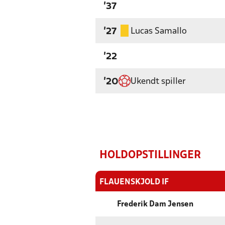
'37
Lucas Samallo
'27
'22
Ukendt spiller
'20
HOLDOPSTILLINGER
FLAUENSKJOLD IF
Frederik Dam Jensen