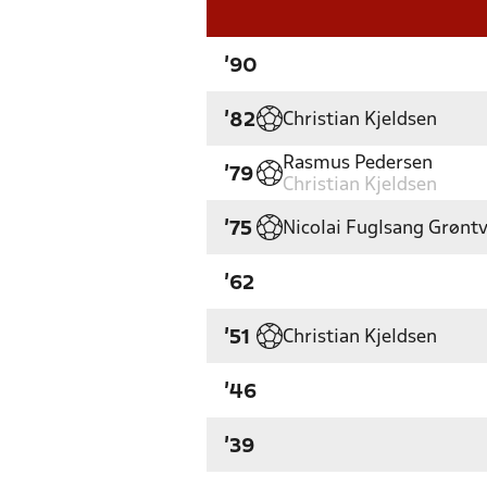
'90
Christian Kjeldsen
'82
Rasmus Pedersen
'79
Christian Kjeldsen
Nicolai Fuglsang Grønt
'75
'62
Christian Kjeldsen
'51
'46
'39