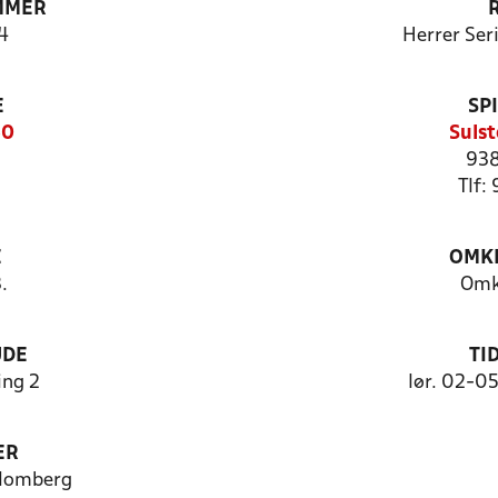
MMER
4
Herrer Ser
E
SP
50
Sulst
938
Tlf:
E
OMKL
.
Omk
UDE
TI
ng 2
lør. 02-0
ER
Blomberg