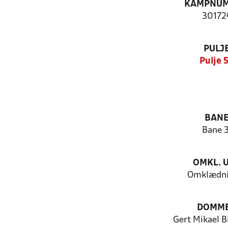
KAMPNU
30172
PULJ
Pulje 
BAN
Bane 3
OMKL. 
Omklædni
DOMM
Gert Mikael 