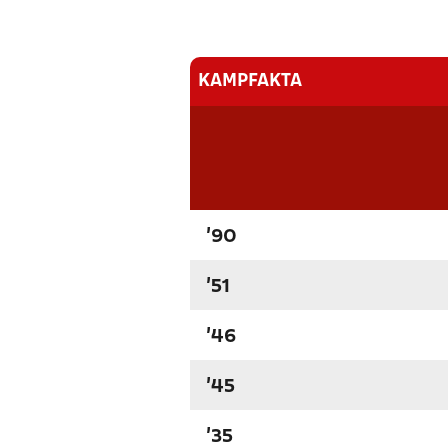
KAMPFAKTA
'90
'51
'46
'45
'35