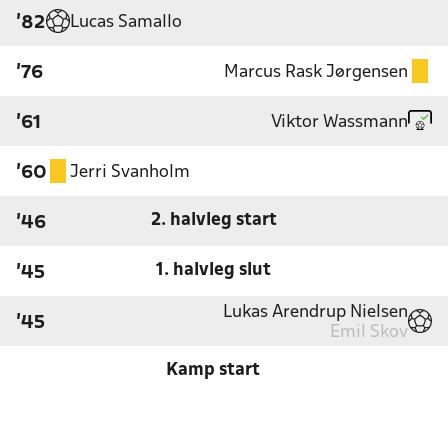
Lucas Samallo
'82
Marcus Rask Jørgensen
'76
Viktor Wassmann
'61
Jerri Svanholm
'60
2. halvleg start
'46
1. halvleg slut
'45
Lukas Arendrup Nielsen
'45
Emil Skov
Kamp start