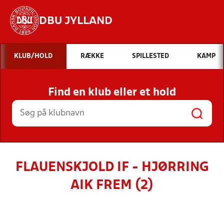
DBU JYLLAND
Hvad vil du søge efter?
KLUB/HOLD
RÆKKE
SPILLESTED
KAMP
INDHOLD OG NYHEDER
Find en klub eller et hold
STILLINGER, RESULTATER, KLUBBER OG
HOLD
FLAUENSKJOLD IF - HJØRRING
AIK FREM (2)