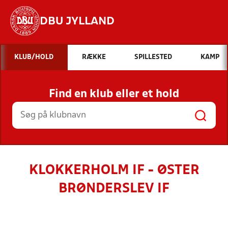
DBU JYLLAND
Hvad vil du søge efter?
KLUB/HOLD
RÆKKE
SPILLESTED
KAMP
INDHOLD OG NYHEDER
Find en klub eller et hold
STILLINGER, RESULTATER, KLUBBER OG
HOLD
KLOKKERHOLM IF - ØSTER
BRØNDERSLEV IF