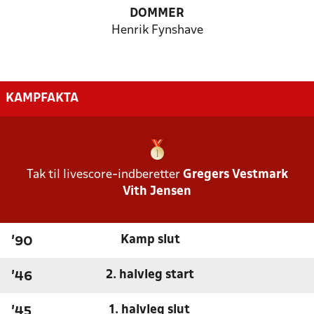
DOMMER
Henrik Fynshave
KAMPFAKTA
Tak til livescore-indberetter
Gregers Vestmark
Vith Jensen
Kamp slut
'90
2. halvleg start
'46
1. halvleg slut
'45