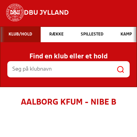
DBU JYLLAND
Hvad vil du søge efter?
KLUB/HOLD
RÆKKE
SPILLESTED
KAMP
INDHOLD OG NYHEDER
Find en klub eller et hold
STILLINGER, RESULTATER, KLUBBER OG
HOLD
AALBORG KFUM - NIBE B