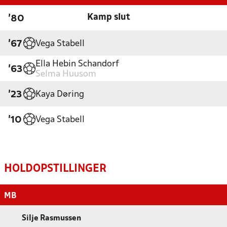
Kamp slut
'80
Vega Stabell
'67
Ella Hebin Schandorf
'63
Selma Huusom
Kaya Døring
'23
Vega Stabell
'10
HOLDOPSTILLINGER
MB
Silje Rasmussen