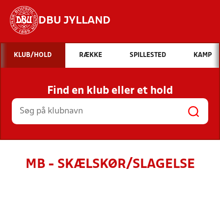
DBU JYLLAND
Hvad vil du søge efter?
KLUB/HOLD
RÆKKE
SPILLESTED
KAMP
INDHOLD OG NYHEDER
Find en klub eller et hold
STILLINGER, RESULTATER, KLUBBER OG
HOLD
MB - SKÆLSKØR/SLAGELSE