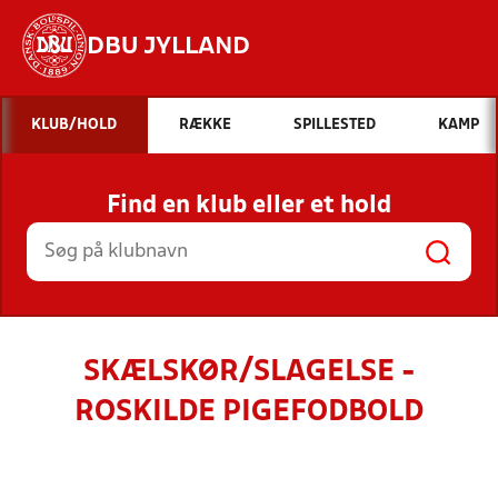
DBU JYLLAND
Hvad vil du søge efter?
KLUB/HOLD
RÆKKE
SPILLESTED
KAMP
INDHOLD OG NYHEDER
Find en klub eller et hold
STILLINGER, RESULTATER, KLUBBER OG
HOLD
SKÆLSKØR/SLAGELSE -
ROSKILDE PIGEFODBOLD