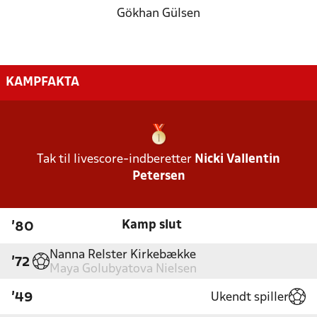
Gökhan Gülsen
KAMPFAKTA
Tak til livescore-indberetter
Nicki Vallentin
Petersen
Kamp slut
'80
Nanna Relster Kirkebække
'72
Maya Golubyatova Nielsen
Ukendt spiller
'49