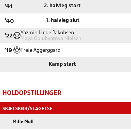
2. halvleg start
'41
1. halvleg slut
'40
Yazmin Linde Jakobsen
'22
Maya Golubyatova Nielsen
Freia Aggerggard
'19
Kamp start
HOLDOPSTILLINGER
SKÆLSKØR/SLAGELSE
Mille Moll