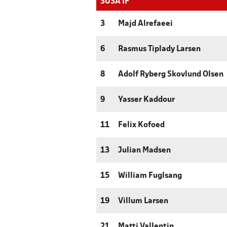
SUSÅ IF
3
Majd Alrefaeei
6
Rasmus Tiplady Larsen
8
Adolf Ryberg Skovlund Olsen
9
Yasser Kaddour
11
Felix Kofoed
13
Julian Madsen
15
William Fuglsang
19
Villum Larsen
21
Matti Vallentin