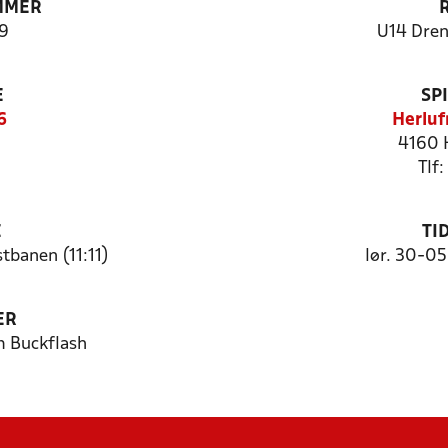
MMER
9
U14 Dren
E
SP
6
Herluf
4160 
Tlf
E
TI
tbanen (11:11)
lør. 30-0
ER
 Buckflash