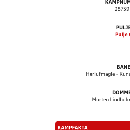
KAMPNU
28759
PULJ
Pulje 
BAN
Herlufmagle - Kuns
DOMM
Morten Lindholm
KAMPFAKTA