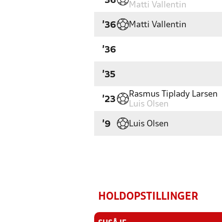
'36
Matti Vallentin
Matti Vallentin
'36
'36
'35
Rasmus Tiplady Larsen
'23
Luis Olsen
Luis Olsen
'9
HOLDOPSTILLINGER