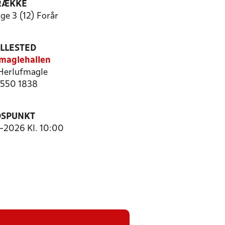
RÆKKE
ge 3 (12) Forår
ILLESTED
maglehallen
Herlufmagle
: 550 1838
DSPUNKT
5-2026 Kl. 10:00