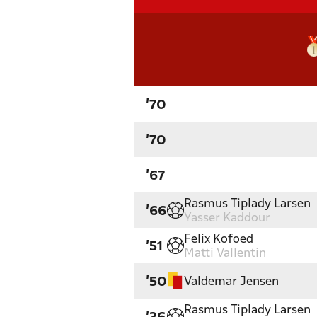
'70
'70
'67
Rasmus Tiplady Larsen
'66
Yasser Kaddour
Felix Kofoed
'51
Matti Vallentin
Valdemar Jensen
'50
Rasmus Tiplady Larsen