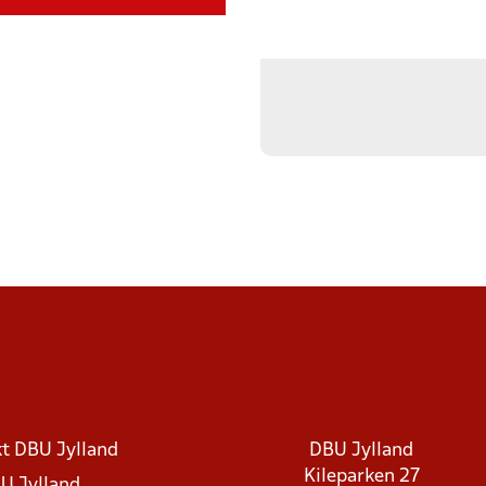
t DBU Jylland
DBU Jylland
Kileparken 27
U Jylland