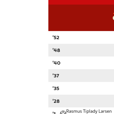
'52
'48
'40
'37
'35
'28
Rasmus Tiplady Larsen