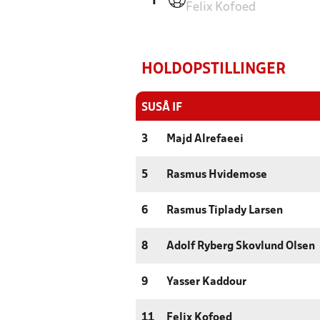
'1
Felix Kofoed
HOLDOPSTILLINGER
SUSÅ IF
3
Majd Alrefaeei
5
Rasmus Hvidemose
6
Rasmus Tiplady Larsen
8
Adolf Ryberg Skovlund Olsen
9
Yasser Kaddour
11
Felix Kofoed