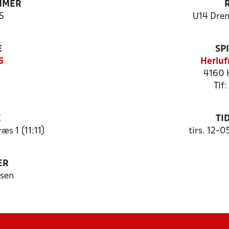
MMER
5
U14 Dren
E
SP
6
Herluf
4160 
Tlf
E
TI
æs 1 (11:11)
tirs. 12-0
ER
nsen