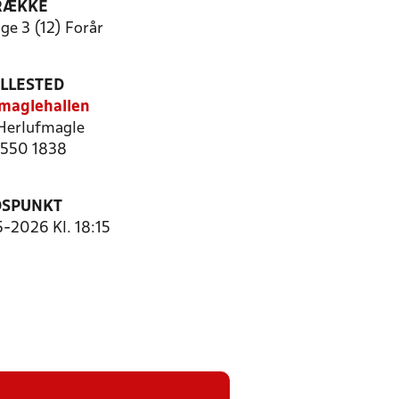
RÆKKE
ge 3 (12) Forår
ILLESTED
maglehallen
Herlufmagle
: 550 1838
DSPUNKT
5-2026 Kl. 18:15