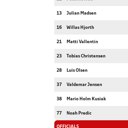
13
Julian Madsen
16
Willas Hjorth
21
Matti Vallentin
23
Tobias Christensen
28
Luis Olsen
37
Valdemar Jensen
38
Mario Holm Kusiak
77
Noah Predic
OFFICIALS