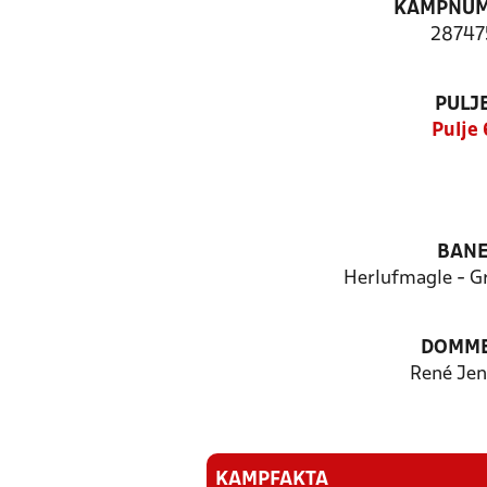
KAMPNU
28747
PULJ
Pulje 
BAN
Herlufmagle - Gr
DOMM
René Je
KAMPFAKTA