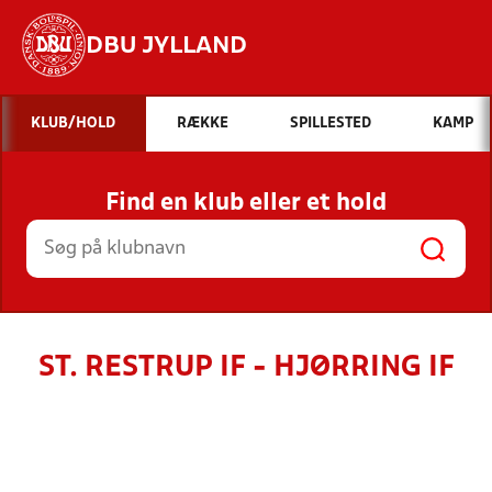
DBU JYLLAND
Hvad vil du søge efter?
KLUB/HOLD
RÆKKE
SPILLESTED
KAMP
INDHOLD OG NYHEDER
Find en klub eller et hold
STILLINGER, RESULTATER, KLUBBER OG
HOLD
ST. RESTRUP IF - HJØRRING IF