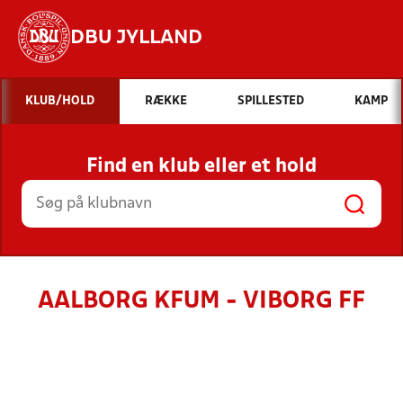
DBU JYLLAND
Hvad vil du søge efter?
KLUB/HOLD
RÆKKE
SPILLESTED
KAMP
INDHOLD OG NYHEDER
Find en klub eller et hold
STILLINGER, RESULTATER, KLUBBER OG
HOLD
AALBORG KFUM - VIBORG FF