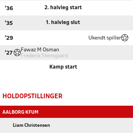
2. halvleg start
'36
1. halvleg slut
'35
Ukendt spiller
'29
Fawaz M Osman
'27
Frederik Stensgaard
Kamp start
HOLDOPSTILLINGER
AALBORG KFUM
Liam Christensen