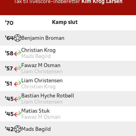
Tak til livescore-indberetter
Kim Krog Larsen
Kamp slut
'70
Benjamin Broman
'64
Christian Krog
'58
Mads Bøgild
Fawaz M Osman
'57
Liam Christensen
Liam Christensen
'51
Christian Krog
Bastian Hyche Rotbøll
'45
Liam Christensen
Matias Stuk
'45
Fawaz M Osman
Mads Bøgild
'42