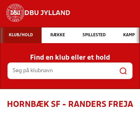
DBU JYLLAND
Hvad vil du søge efter?
KLUB/HOLD
RÆKKE
SPILLESTED
KAMP
INDHOLD OG NYHEDER
Find en klub eller et hold
STILLINGER, RESULTATER, KLUBBER OG
HOLD
HORNBÆK SF - RANDERS FREJA