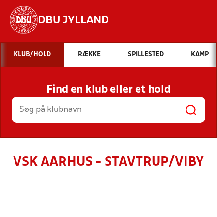
DBU JYLLAND
Hvad vil du søge efter?
KLUB/HOLD
RÆKKE
SPILLESTED
KAMP
INDHOLD OG NYHEDER
Find en klub eller et hold
STILLINGER, RESULTATER, KLUBBER OG
HOLD
VSK AARHUS - STAVTRUP/VIBY