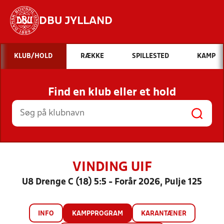
DBU JYLLAND
Hvad vil du søge efter?
KLUB/HOLD
RÆKKE
SPILLESTED
KAMP
INDHOLD OG NYHEDER
Find en klub eller et hold
STILLINGER, RESULTATER, KLUBBER OG
HOLD
VINDING UIF
U8 Drenge C (18) 5:5 - Forår 2026, Pulje 125
INFO
KAMPPROGRAM
KARANTÆNER