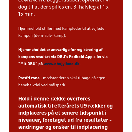
et ønske fra begge klubber, opfordrer vi
dog til at der spilles en. 3. halvleg af 1 x
15 min.
Hjemmehold stiller med kampleder til at vejlede
kampen (døm-selv-kamp).
Hjemmeholdet er ansvarlige for registrering af
kampens resultat via DBU’s Fodbold App eller via
”Mit DBU” på
www.dbujylland.dk
.
Presfri zone
- modstanderen skal tilbage på egen
banehalvdel ved målspark!
Hold i denne række overføres
automatisk til efterårets U9 rækker og
indplaceres på et senere tidspunkt i
niveauer, foretaget ud fra resultater -
ændringer og ønsker til indplacering