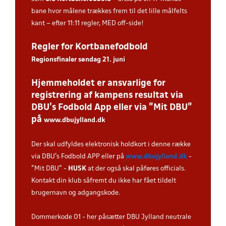
bane hvor målene trækkes frem til det lille målfelts
kant – efter 11:11 regler, MED off-side!
Regler for Kortbanefodbold
Regionsfinaler søndag 21. juni
Hjemmeholdet er ansvarlige for
registrering af kampens resultat via
DBU’s Fodbold App eller via ”Mit DBU”
på
www.dbujylland.dk
.
Der skal udfyldes elektronisk holdkort i denne række
via DBU's Fodbold APP eller på
www.dbujylland.dk
-
"Mit DBU" -
HUSK
at der også skal påføres officials.
Kontakt din klub såfremt du ikke har fået tildelt
brugernavn og adgangskode.
Dommerkode 01 - her påsætter DBU Jylland neutrale