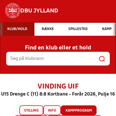
DBU JYLLAND
Hvad vil du søge efter?
KLUB/HOLD
RÆKKE
SPILLESTED
KAMP
INDHOLD OG NYHEDER
Find en klub eller et hold
STILLINGER, RESULTATER, KLUBBER OG
HOLD
VINDING UIF
U15 Drenge C (11) 8:8 Kortbane - Forår 2026, Pulje 16
STILLING
INFO
KAMPPROGRAM