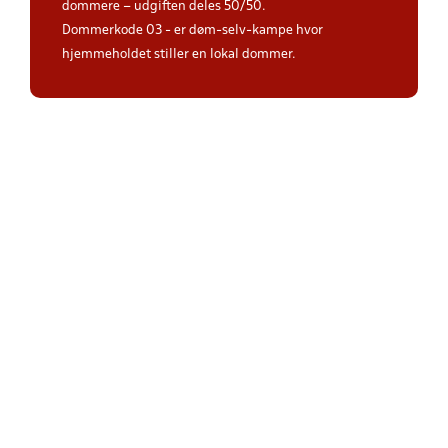
dommere – udgiften deles 50/50.
Dommerkode 03 - er døm-selv-kampe hvor
hjemmeholdet stiller en lokal dommer.