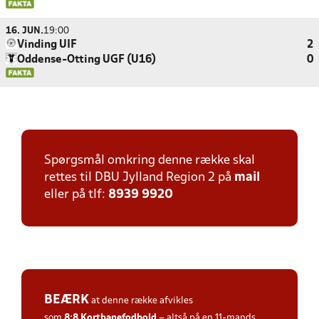
16. JUN.
19:00
Vinding UIF
2
Oddense-Otting UGF (U16)
0
Spørgsmål omkring denne række skal
rettes til DBU Jylland Region 2 på
mail
eller på tlf:
8939 9920
BEÆRK
at denne række afvikles
som
8:8
Kortbanefodbold
– altså på en 11-mands