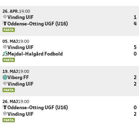
26. APR.
14:00
Vinding UIF
1
Oddense-Otting UGF (U16)
4
05. MAJ
19:00
Vinding UIF
5
Mejdal-Halgård Fodbold
0
19. MAJ
19:00
Viborg FF
2
Vinding UIF
2
26. MAJ
19:00
Oddense-Otting UGF (U16)
0
Vinding UIF
2