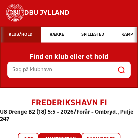
DBU JYLLAND
Hvad vil du søge efter?
KLUB/HOLD
RÆKKE
SPILLESTED
KAMP
INDHOLD OG NYHEDER
Find en klub eller et hold
STILLINGER, RESULTATER, KLUBBER OG
HOLD
FREDERIKSHAVN FI
U8 Drenge B2 (18) 5:5 - 2026/Forår - Ombryd., Pulje
247