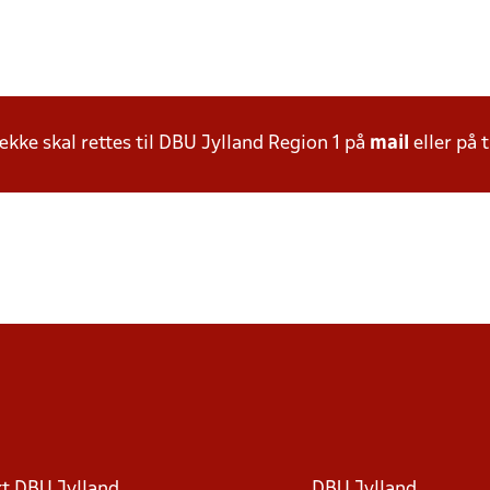
ke skal rettes til DBU Jylland Region 1 på
mail
eller på t
t DBU Jylland
DBU Jylland