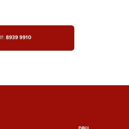
lf:
8939 9910
DBU